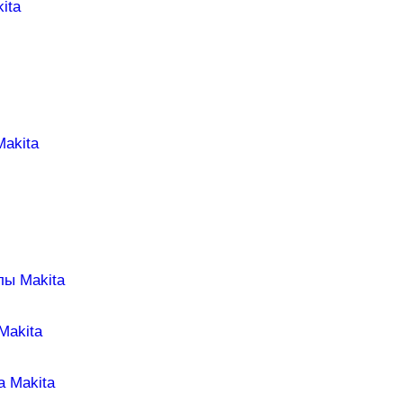
ita
Makita
лы Makita
Makita
а Makita