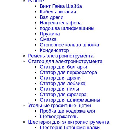
Разное
Винт Гайка Шайба
Кабель питания
Вал дрели
Нагреватель фена
подошва шлифмашины
Пружина
Смазка
Стопорное кольцо шпонка
Конденсатор
Ремень электроинструмента
Статор для электроинструмента
Статор для болгарки
Статор для перфоратора
Статор для дрели
Статор для лобзика
Статор для пилы
Статор для фрезера
Статор для шлифмашины
Угольные графитные щетки
Пробка щеткодержателя
Щеткодержатель
Шестерня для электроинструмента
Шестерня бетономешалки