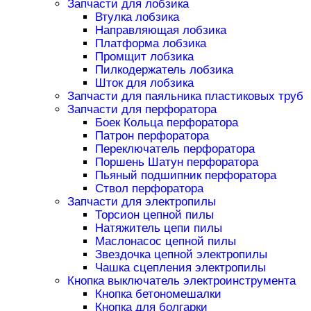
Запчасти для лобзика
Втулка лобзика
Направляющая лобзика
Платформа лобзика
Промщит лобзика
Пилкодержатель лобзика
Шток для лобзика
Запчасти для паяльника пластиковых труб
Запчасти для перфоратора
Боек Кольца перфоратора
Патрон перфоратора
Переключатель перфоратора
Поршень Шатун перфоратора
Пьяный подшипник перфоратора
Ствол перфоратора
Запчасти для электропилы
Торсион цепной пилы
Натяжитель цепи пилы
Маслонасос цепной пилы
Звездочка цепной электропилы
Чашка сцепления электропилы
Кнопка выключатель электроинструмента
Кнопка бетономешалки
Кнопка для болгарки