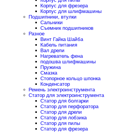
Корпус для пилы
Корпус для фрезера
Корпус для шлифмашины
Подшипники, втулки
Сальники
Съемник подшипников
Разное
Винт Гайка Шайба
Кабель питания
Вал дрели
Нагреватель фена
подошва шлифмашины
Пружина
Смазка
Стопорное кольцо шпонка
Конденсатор
Ремень электроинструмента
Статор для электроинструмента
Статор для болгарки
Статор для перфоратора
Статор для дрели
Статор для лобзика
Статор для пилы
Статор для фрезера