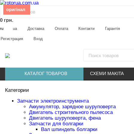
оригінал
оригінал
оригинал
оригинал
оригінал
оригінал
оригинал
оригинал
оригінал
оригінал
оригинал
оригинал
оригинал
оригинал
оригинал
оригінал
0 грн.
ru
ua
Доставка
Оплата
Контакти
Гарантія
Регистрация
Вход
КАТАЛОГ ТОВАРОВ
СХЕМИ MAKITA
Категории
Запчасти электроинструмента
Аккумулятор, зарядное шуруповерта
Двигатель строительного пылесоса
Двигатель шуруповерта, фена
Запчасти для болгарки
Вал шпиндель болгарки