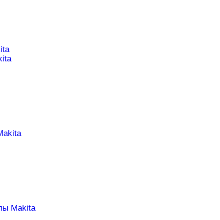
ita
ita
Makita
лы Makita