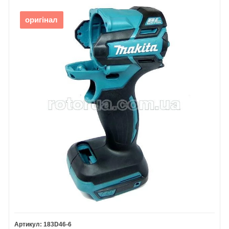
оригінал
183D46-6