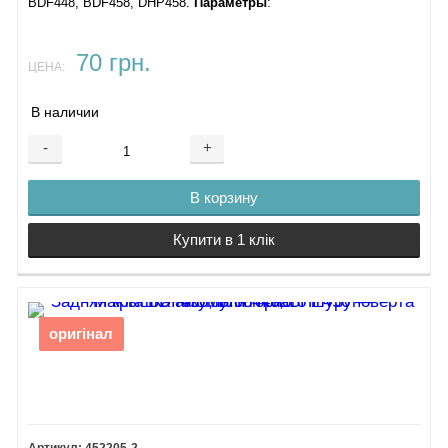
BDF448, BDF458, DHP458.
Параметры
:
70 грн.
ЦЕНА:
В наличии
-
+
В корзину
Купити в 1 клік
оригінал
452205-2