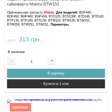
гайковерта Makita BTW152
Оригинальная запчасть
Makita
.
Для моделей
: BDF440,
BDF450, BHP440, BHP450, BTD125, BTD130F, BTD140, BTD143,
BTP130, BTP140, BTS130, BTW110, BTW130, BTW152,
BTW250, BTW251, DTW251.
Параметры
:
313 грн.
ЦЕНА:
В наличии
-
+
В корзину
Купити в 1 клік
оригінал