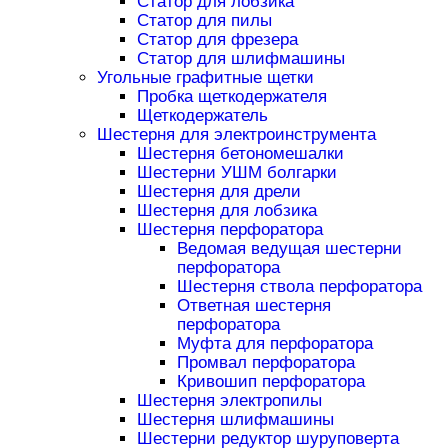
Статор для лобзика
Статор для пилы
Статор для фрезера
Статор для шлифмашины
Угольные графитные щетки
Пробка щеткодержателя
Щеткодержатель
Шестерня для электроинструмента
Шестерня бетономешалки
Шестерни УШМ болгарки
Шестерня для дрели
Шестерня для лобзика
Шестерня перфоратора
Ведомая ведущая шестерни
перфоратора
Шестерня ствола перфоратора
Ответная шестерня
перфоратора
Муфта для перфоратора
Промвал перфоратора
Кривошип перфоратора
Шестерня электропилы
Шестерня шлифмашины
Шестерни редуктор шуруповерта