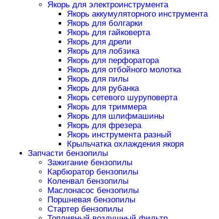
Якорь для электроинструмента
Якорь аккумуляторного инструмента
Якорь для болгарки
Якорь для гайковерта
Якорь для дрели
Якорь для лобзика
Якорь для перфоратора
Якорь для отбойного молотка
Якорь для пилы
Якорь для рубанка
Якорь сетевого шуруповерта
Якорь для триммера
Якорь для шлифмашины
Якорь для фрезера
Якорь инструмента разный
Крыльчатка охлаждения якоря
Запчасти бензопилы
Зажигание бензопилы
Карбюратор бензопилы
Коленвал бензопилы
Маслонасос бензопилы
Поршневая бензопилы
Стартер бензопилы
Топливный воздушный фильтр