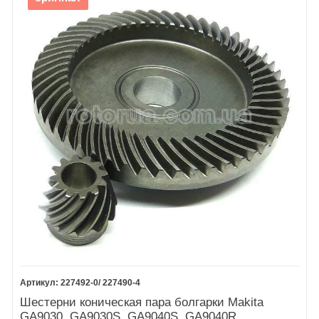
227492-0/ 227490-4
Шестерни коническая пара болгарки Makita
GA9030, GA9030S, GA9040S, GA9040R