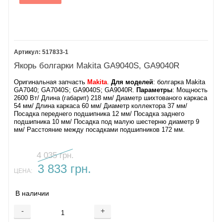
517833-1
Якорь болгарки Makita GA9040S, GA9040R
Оригинальная запчасть
Makita
.
Для моделей
: болгарка Makita
GA7040; GA7040S; GA9040S; GA9040R.
Параметры
: Мощность
2600 Вт/ Длина (габарит) 218 мм/ Диаметр шихтованого каркаса
54 мм/ Длина каркаса 60 мм/ Диаметр коллектора 37 мм/
Посадка переднего подшипника 12 мм/ Посадка заднего
подшипника 10 мм/ Посадка под малую шестерню диаметр 9
мм/ Расстояние между посадками подшипников 172 мм.
4 035 грн.
3 833 грн.
ЦЕНА:
В наличии
-
+