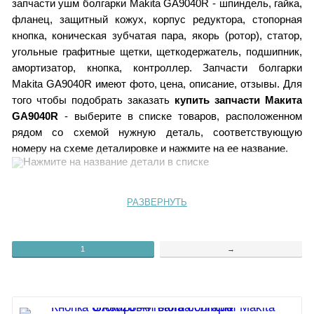
запчасти ушм болгарки Makita GA9040R - шпиндель, гайка,
фланец, защитный кожух, корпус редуктора, стопорная
кнопка, коническая зубчатая пара, якорь (ротор), статор,
угольные графитные щетки, щеткодержатель, подшипник,
амортизатор, кнопка, контроллер. Запчасти болгарки
Makita GA9040R имеют фото, цена, описание, отзывы. Для
того чтобы подобрать заказать
купить запчасти Макита
GA9040R
- выберите в списке товаров, расположенном
рядом со схемой нужную деталь, соответствующую
номеру на схеме деталировке и нажмите на ее название.
1, 2, 37, 38.
Кнопка блокировки
РАЗВЕРНУТЬ
3.
Винт 5х35
4.
Амортизатор резиновый
5.
Корпус редуктора GA9040R
Корпус редуктора аналог
1
→
Фетровое кольцо
6.
Гайка М8
7.
Шестерня ведущая GA9040R
Коническая пара