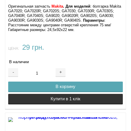
Оригинальная запчасть
Makita
. Для моделей
: болгарка Makita
GA7020; GA7020R; GA7020S; GA7030; GA7030R; GA7030S;
GA7040R; GA7040S; GA9020; GA9020R; GA9020S; GA9030;
GA9030R; GA9030S; GA9040R; GA9040S.
Параметры
:
Расстояние между центрами отверстий крепления 75 мм/
Габаритные размеры: 24,5х92х22 мм.
29 грн.
ЦЕНА:
В наличии
-
+
В корзину
Купити в 1 клік