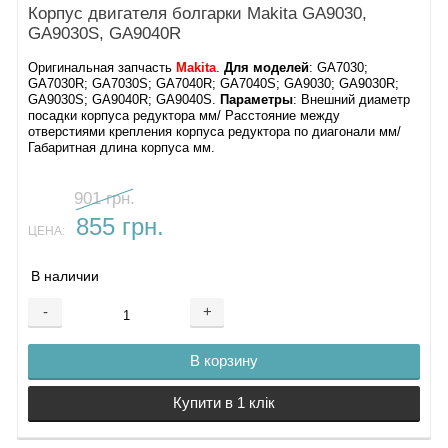
Корпус двигателя болгарки Makita GA9030,
GA9030S, GA9040R
Оригинальная запчасть
Makita
.
Для моделей
: GA7030;
GA7030R; GA7030S; GA7040R; GA7040S; GA9030; GA9030R;
GA9030S; GA9040R; GA9040S.
Параметры
: Внешний диаметр
посадки корпуса редуктора мм/ Расстояние между
отверстиями крепления корпуса редуктора по диагонали мм​/ ​
Габаритная длина корпуса мм​.
901 грн.
855 грн.
ЦЕНА:
В наличии
-
+
В корзину
Купити в 1 клік