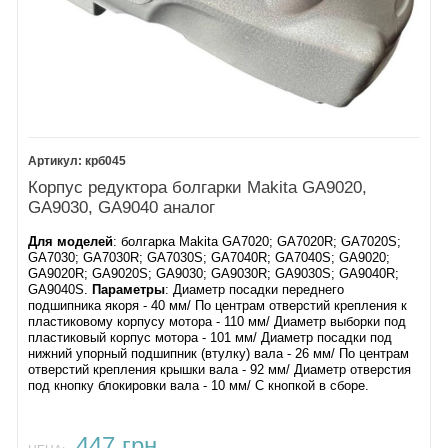
56.
Шайба фланец
Суперфланец
57.
Контрогайка
Супергайка
Супергайка Ezynut
58.
Нейлоновый диск 89
Боковая рукоятка M14
Боковая рукоятка виброзащищенная
крб045
Ключ для контрогайки
Корпус редуктора болгарки Makita GA9020,
Смазка для редуктора
GA9030, GA9040 аналог
Для моделей
: болгарка Makita GA7020; GA7020R; GA7020S;
GA7030; GA7030R; GA7030S; GA7040R; GA7040S; GA9020;
GA9020R; GA9020S; GA9030; GA9030R; GA9030S; GA9040R;
GA9040S.
Параметры
: Диаметр посадки переднего
подшипника якоря - 40 мм/ По центрам отверстий крепления к
пластиковому корпусу мотора - 110 мм/ Диаметр выборки под
пластиковый корпус мотора - 101 мм/ Диаметр посадки под
нижний упорный подшипник (втулку) вала - 26 мм/ По центрам
отверстий крепления крышки вала - 92 мм/ Диаметр отверстия
под кнопку блокировки вала - 10 мм/ С кнопкой в сборе.
447 грн.