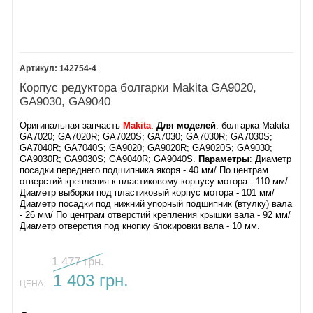
142754-4
Корпус редуктора болгарки Makita GA9020,
GA9030, GA9040
Оригинальная запчасть
Makita
.
Для моделей
: болгарка Makita
GA7020; GA7020R; GA7020S; GA7030; GA7030R; GA7030S;
GA7040R; GA7040S; GA9020; GA9020R; GA9020S; GA9030;
GA9030R; GA9030S; GA9040R; GA9040S.
Параметры
: Диаметр
посадки переднего подшипника якоря - 40 мм/ По центрам
отверстий крепления к пластиковому корпусу мотора - 110 мм/
Диаметр выборки под пластиковый корпус мотора - 101 мм/
Диаметр посадки под нижний упорный подшипник (втулку) вала
- 26 мм/ По центрам отверстий крепления крышки вала - 92 мм/
Диаметр отверстия под кнопку блокировки вала - 10 мм.
1 477 грн.
1 403 грн.
ЦЕНА: