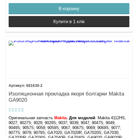
В корзину
Купити в 1 клік
681630-2
Изоляционная прокладка якоря болгарки Makita
GA9020
Оригинальная запчасть
Makita
. Для моделей
: Makita 4112HS;
9027; 9027S; 9029; 9029S; 9037; 9039; 9047; 9047S; 9049;
9049S; 9057S; 9059; 9059S; 9067; 9067S; 9069; 9069S; 9077;
9077S; 9079; 9079S; GA7020; GA7020R; GA7020S; GA7030;
GA7030R; GA7030S; GA7040R; GA7040S; GA9020; GA9020R;