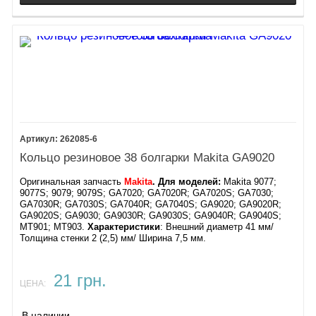
262085-6
Кольцо резиновое 38 болгарки Makita GA9020
Оригинальная запчасть
Makita
. Для моделей:
Makita 9077;
9077S; 9079; 9079S; GA7020; GA7020R; GA7020S; GA7030;
GA7030R; GA7030S; GA7040R; GA7040S; GA9020; GA9020R;
GA9020S; GA9030; GA9030R; GA9030S; GA9040R; GA9040S;
MT901; MT903.
Характеристики
: Внешний диаметр 41 мм/
Толщина стенки 2 (2,5) мм/ Ширина 7,5 мм.
21 грн.
ЦЕНА:
В наличии