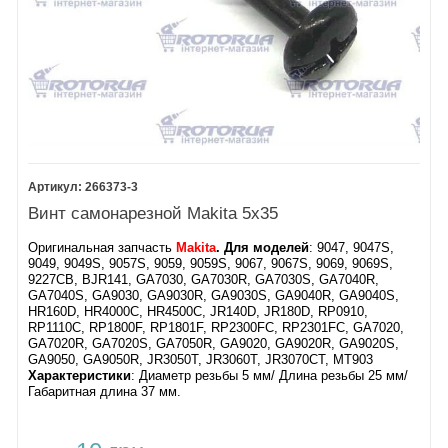
266373-3
Винт самонарезной Makita 5х35
Оригинальная запчасть
Makita
. Для моделей
: 9047, 9047S,
9049, 9049S, 9057S, 9059, 9059S, 9067, 9067S, 9069, 9069S,
9227CB, BJR141, GA7030, GA7030R, GA7030S, GA7040R,
GA7040S, GA9030, GA9030R, GA9030S, GA9040R, GA9040S,
HR160D, HR4000C, HR4500C, JR140D, JR180D, RP0910,
RP1110C, RP1800F, RP1801F, RP2300FC, RP2301FC, GA7020,
GA7020R, GA7020S, GA7050R, GA9020, GA9020R, GA9020S,
GA9050, GA9050R, JR3050T, JR3060T, JR3070CT, MT903​
Характеристики
: ​Диаметр резьбы 5 мм/ Длина резьбы 25 мм/
Габаритная длина 37 мм.