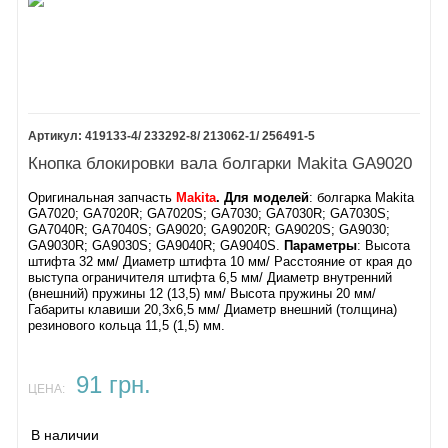
8.
Подшипник 6301
9.
Кольцо резиновое 38
10.
Шайба 20
11.
Стопорное кольцо R-42
12.
Крыльчатка
13.
Якорь болгарки Makita GA9040R
Якорь GA9040R аналог
14.
Прокладка
419133-4/ 233292-8/ 213062-1/ 256491-5
15.
Подшипник 6200
Кнопка блокировки вала болгарки Makita GA9020
16.
Диффузор
17.
Статор GA9040R
Оригинальная запчасть
Makita
. Для моделей
: болгарка Makita
18.
Винт М5х75
GA7020; GA7020R; GA7020S; GA7030; GA7030R; GA7030S;
19.
Корпус двигателя GA9040R
GA7040R; GA7040S; GA9020; GA9020R; GA9020S; GA9030;
GA9030R; GA9030S; GA9040R; GA9040S.
Параметры
: Высота
20.
Пробка 22 мм
штифта 32 мм/ Диаметр штифта 10 мм/ Расстояние от края до
21.
Щетки Makita CB-204
выступа ограничителя штифта 6,5 мм/ Диаметр внутренний
Щетки аналог
(внешний) пружины 12 (13,5) мм/ Высота пружины 20 мм/
22. Наклейка
Габариты клавиши 20,3х6,5 мм/ Диаметр внешний (толщина)
23.
Пружина
резинового кольца 11,5 (1,5) мм.
24.
Клавиша фиксации
25.
Контроллер GA9040R
91 грн.
26.
Наклемник
ЦЕНА:
27.
Кнопка GA9040R
28.
Конденсатор 0,33 mF
В наличии
29.
Амортизатор корпуса