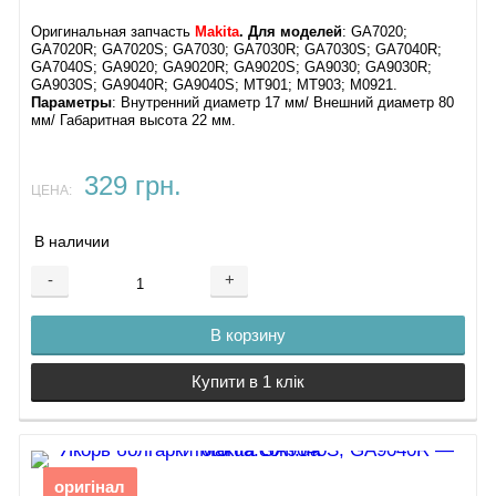
Оригинальная запчасть
Makita
.
Для моделей
: GA7020;
GA7020R; GA7020S; GA7030; GA7030R; GA7030S; GA7040R;
GA7040S; GA9020; GA9020R; GA9020S; GA9030; GA9030R;
GA9030S; GA9040R; GA9040S; MT901; MT903; M0921.
Параметры
: Внутренний диаметр 17 мм/ Внешний диаметр 80
мм/ Габаритная высота 22 мм.
329 грн.
ЦЕНА:
В наличии
-
+
В корзину
Купити в 1 клік
оригінал