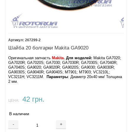
267299-2
Шайба 20 болгарки Makita GA9020
Оригинальная запчасть
Makita
. Для моделей:
Makita GA7020;
GA7020R; GA7020S; GA7030; GA7030R; GA7030S; GA7040R;
GA7040S; GA9020; GA9020R; GA9020S; GA9030; GA9030R;
GA9030S; GA9040R; GA9040S; MT901; MT903; VC3210L;
VC3211H; VC3211M.
Параметры
: Диаметр 20х40 мм/ Толщина
2 мм.
42 грн.
ЦЕНА:
В наличии
-
+