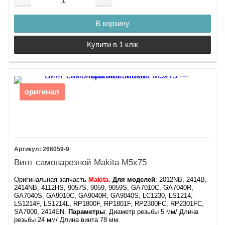
В корзину
Купити в 1 клік
оригинал
266059-9
Винт самонарезной Makita М5х75
Оригинальная запчасть
Makita
.
Для моделей
: 2012NB, 2414B,
2414NB, 4112HS, 9057S, 9059, 9059S, GA7010C, GA7040R,
GA7040S, GA9010C, GA9040R, GA9040S, LC1230, LS1214,
LS1214F, LS1214L, RP1800F, RP1801F, RP2300FC, RP2301FC,
SA7000, 2414EN.
Параметры
: Диаметр резьбы 5 мм/ Длина
резьбы 24 мм/ Длина винта 78 мм.