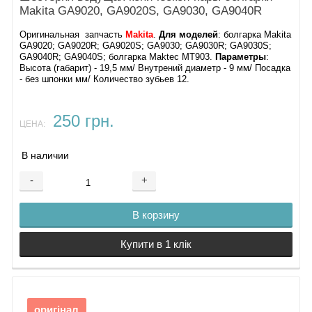
Makita GA9020, GA9020S, GA9030, GA9040R
Оригинальная запчасть
Makita
.
Для моделей
: болгарка Makita
GA9020; GA9020R; GA9020S; GA9030; GA9030R; GA9030S;
GA9040R; GA9040S; болгарка Maktec MT903.
Параметры
:
Высота (габарит) - 19,5 мм/ Внутрений диаметр - 9 мм/ Посадка
- без шпонки мм/ Количество зубьев 12.
250 грн.
ЦЕНА:
В наличии
-
+
В корзину
Купити в 1 клік
оригінал