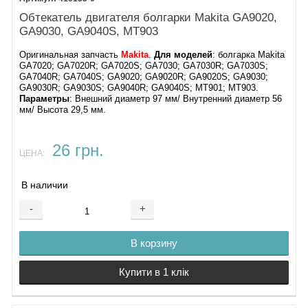
Обтекатель двигателя болгарки Makita GA9020,
GA9030, GA9040S, MT903
Оригинальная запчасть
Makita
.
Для моделей
: болгарка Makita
GA7020; GA7020R; GA7020S; GA7030; GA7030R; GA7030S;
GA7040R; GA7040S; GA9020; GA9020R; GA9020S; GA9030;
GA9030R; GA9030S; GA9040R; GA9040S; MT901; MT903.
Параметры
: Внешний диаметр 97 мм/ Внутренний диаметр 56
мм/ Высота 29,5 мм.
26 грн.
ЦЕНА:
В наличии
-
+
В корзину
Купити в 1 клік