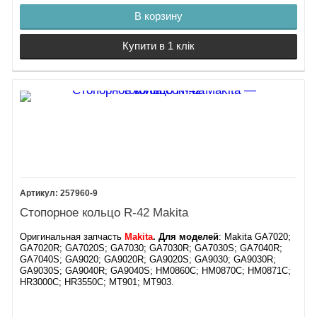
В корзину
Купити в 1 клік
257960-9
Стопорное кольцо R-42 Makita
Оригинальная запчасть
Makita
. Для моделей
: Makita GA7020;
GA7020R; GA7020S; GA7030; GA7030R; GA7030S; GA7040R;
GA7040S; GA9020; GA9020R; GA9020S; GA9030; GA9030R;
GA9030S; GA9040R; GA9040S; HM0860C; HM0870C; HM0871C;
HR3000C; HR3550C; MT901; MT903.