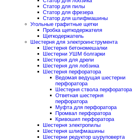
Статор для лобзика
Статор для пилы
Статор для фрезера
Статор для шлифмашины
Угольные графитные щетки
Пробка щеткодержателя
Щеткодержатель
Шестерня для электроинструмента
Шестерня бетономешалки
Шестерни УШМ болгарки
Шестерня для дрели
Шестерня для лобзика
Шестерня перфоратора
Ведомая ведущая шестерни
перфоратора
Шестерня ствола перфоратора
Ответная шестерня
перфоратора
Муфта для перфоратора
Промвал перфоратора
Кривошип перфоратора
Шестерня электропилы
Шестерня шлифмашины
Шестерни редуктор шуруповерта