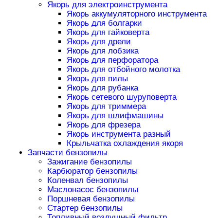
Якорь для электроинструмента
Якорь аккумуляторного инструмента
Якорь для болгарки
Якорь для гайковерта
Якорь для дрели
Якорь для лобзика
Якорь для перфоратора
Якорь для отбойного молотка
Якорь для пилы
Якорь для рубанка
Якорь сетевого шуруповерта
Якорь для триммера
Якорь для шлифмашины
Якорь для фрезера
Якорь инструмента разный
Крыльчатка охлаждения якоря
Запчасти бензопилы
Зажигание бензопилы
Карбюратор бензопилы
Коленвал бензопилы
Маслонасос бензопилы
Поршневая бензопилы
Стартер бензопилы
Топливный воздушный фильтр