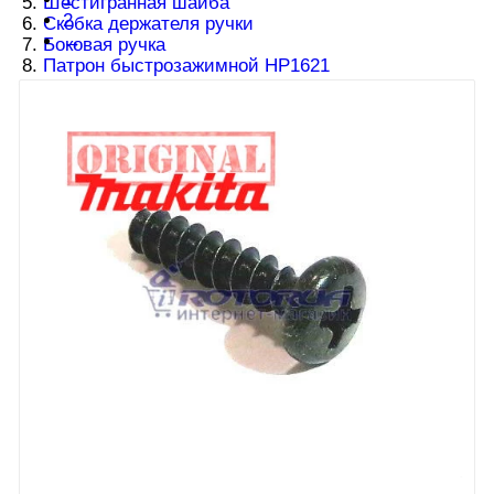
5.
Шестигранная шайба
2
6.
Скобка держателя ручки
→
7.
Боковая ручка
8.
Патрон быстрозажимной HP1621
9.
Шпиндель
10.
Нажимная пружина 15
11.
Шарикоподшипник 6002LLB
12.
Предохранительное кольцо S-15
13.
Зубчатое колесо 45 HP1621
14.
Стальной шарик 5.0
15.
Рычаг переключения
16.
Пластина 19
17.
Флянец
18.
Шарикоподшипник 627DDW
19.
Робочее колесо вентилятора 55
20.
Якорь HP1621
и
Якорь аналог
21.
Шарикоподшипник 627DDW
22.
Статор HP1621
23.
Держатель щетки
24.
Угольные щетки CB-419
25.
Штекер для флажка
26.
Ручка
27.
Самонарезной винт 4x18
28.
Фиксирующая панель для кабеля