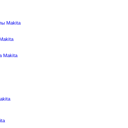
лы Makita
Makita
а Makita
akita
ta