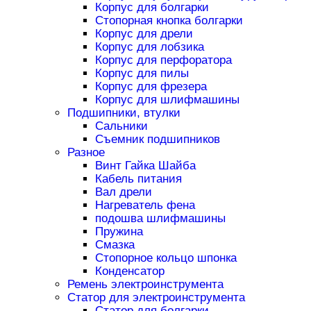
Корпус для болгарки
Стопорная кнопка болгарки
Корпус для дрели
Корпус для лобзика
Корпус для перфоратора
Корпус для пилы
Корпус для фрезера
Корпус для шлифмашины
Подшипники, втулки
Сальники
Съемник подшипников
Разное
Винт Гайка Шайба
Кабель питания
Вал дрели
Нагреватель фена
подошва шлифмашины
Пружина
Смазка
Стопорное кольцо шпонка
Конденсатор
Ремень электроинструмента
Статор для электроинструмента
Статор для болгарки