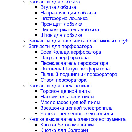
Запчасти для лобзика
Втулка лобзика
Направляющая лобзика
Платформа лобзика
Промщит лобзика
Пилкодержатель лобзика
Шток для лобзика
Запчасти для паяльника пластиковых труб
Запчасти для перфоратора
Боек Кольца перфоратора
Патрон перфоратора
Переключатель перфоратора
Поршень Шатун перфоратора
Пьяный подшипник перфоратора
Ствол перфоратора
Запчасти для электропилы
Торсион цепной пилы
Натяжитель цепи пилы
Маслонасос цепной пилы
Звездочка цепной электропилы
Чашка сцепления электропилы
Кнопка выключатель электроинструмента
Кнопка бетономешалки
Кнопка для болгарки