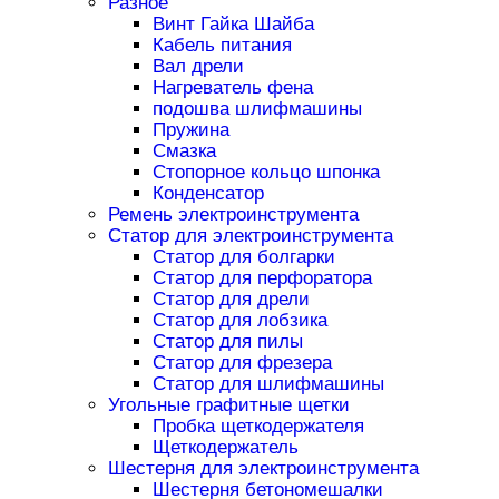
Разное
Винт Гайка Шайба
Кабель питания
Вал дрели
Нагреватель фена
подошва шлифмашины
Пружина
Смазка
Стопорное кольцо шпонка
Конденсатор
Ремень электроинструмента
Статор для электроинструмента
Статор для болгарки
Статор для перфоратора
Статор для дрели
Статор для лобзика
Статор для пилы
Статор для фрезера
Статор для шлифмашины
Угольные графитные щетки
Пробка щеткодержателя
Щеткодержатель
Шестерня для электроинструмента
Шестерня бетономешалки