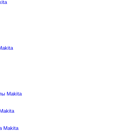
ita
Makita
лы Makita
Makita
а Makita