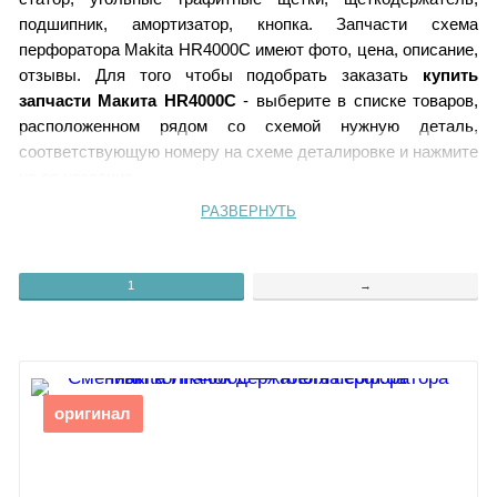
подшипник, амортизатор, кнопка. Запчасти схема
перфоратора Makita HR4000C имеют фото, цена, описание,
отзывы. Для того чтобы подобрать заказать
купить
запчасти Макита HR4000C
- выберите в списке товаров,
расположенном рядом со схемой нужную деталь,
соответствующую номеру на схеме деталировке и нажмите
на ее название.
РАЗВЕРНУТЬ
72.
Сменный ключ HR4000C
1
→
73.
Шайба 12
74.
Стопорное кольцо S-12
75.
Шайба 12
76.
Шпонка сегментная 5
77.
Втулка 7
78.
Шестерня 10 HR4000C
оригинал
79.
Шарикоподшипник 1207
80.
Шайба 12
81.
Муфта скольжения