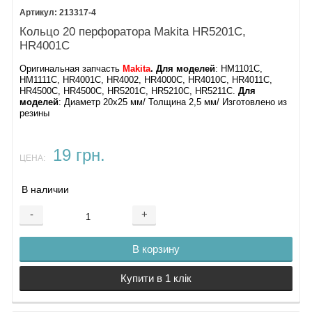
213317-4
Кольцо 20 перфоратора Makita HR5201C,
HR4001C
Оригинальная запчасть
Makita
. Для моделей
: HM1101C,
HM1111C, HR4001C, HR4002, HR4000C, HR4010C, HR4011C,
HR4500C, HR4500C, HR5201C, HR5210C, HR5211C​.
Для
моделей
: Диаметр 20х25 мм/ Толщина 2,5 мм/ Изготовлено из
резины
19 грн.
ЦЕНА:
В наличии
-
+
В корзину
Купити в 1 клік