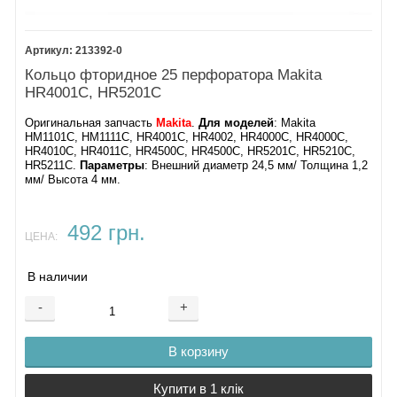
213392-0
Кольцо фторидное 25 перфоратора Makita
HR4001C, HR5201C
Оригинальная запчасть
Makita
.
Для моделей
: Makita
HM1101C, HM1111C, HR4001C, HR4002, HR4000C, HR4000C,
HR4010C, HR4011C, HR4500C, HR4500C, HR5201C, HR5210C,
HR5211C​​.
Параметры
: Внешний диаметр 24,5 мм/ Толщина 1,2
мм/ Высота 4 мм.
492 грн.
ЦЕНА:
В наличии
-
+
В корзину
Купити в 1 клік