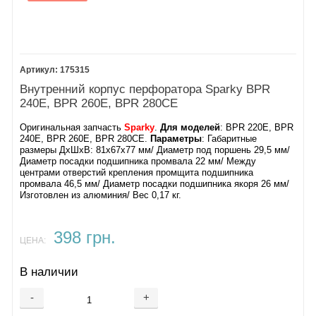
175315
Внутренний корпус перфоратора Sparky BPR
240E, BPR 260E, BPR 280CE
Оригинальная запчасть
Sparky
.
Для моделей
: BPR 220E, BPR
240E, BPR 260E, BPR 280СE.
Параметры
: Габаритные
размеры ДхШхВ: 81х67х77 мм/ Диаметр под поршень 29,5 мм/
Диаметр посадки подшипника промвала 22 мм/ Между
центрами отверстий крепления промщита подшипника
промвала 46,5 мм/ Диаметр посадки подшипника якоря 26 мм/
Изготовлен из алюминия/ Вес 0,17 кг.
398 грн.
ЦЕНА:
В наличии
-
+