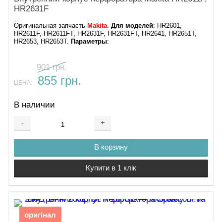
HR2631F
Оригинальная запчасть
Makita
.
Для моделей
: HR2601,
HR2611F, HR2611FT, HR2631F, HR2631FT, HR2641, HR2651T,
HR2653, HR2653T.
Параметры
:
901 грн.
855 грн.
ЦЕНА:
В наличии
-
+
В корзину
Купити в 1 клік
оригінал