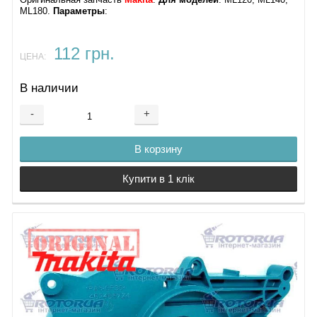
Оригинальная запчасть
Makita
.
Для моделей
: ML120, ML140,
ML180.
Параметры
:
112 грн.
ЦЕНА:
В наличии
-
+
В корзину
Купити в 1 клік