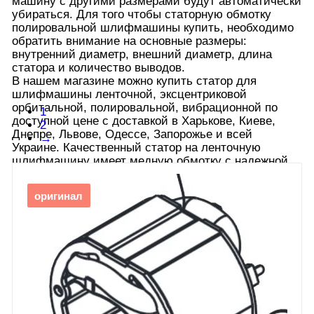
машину с другими размерами будут автоматически
убираться. Для того чтобы статорную обмотку
полировальной шлифмашины купить, необходимо
обратить внимание на основные размеры:
внутренний диаметр, внешний диаметр, длина
статора и количество выводов.
В нашем магазине можно купить статор для
шлифмашины ленточной, эксцентриковой
орбитальной, полировальной, вибрационной по
1
доступной цене с доставкой в Харькове, Киеве,
2
Днепре, Львове, Одессе, Запорожье и всей
→
Украине. Качественный статор на ленточную
шлифмашину имеет медную обмотку с надежной
изоляцией, залит специальным лаком, некоторые
модели покрыты защитным слоем от повреждения
оригинал
строительным мусором при работе двигателя.
Покупая статор в нашем интернет-магазине можете
быть уверены, что правильно установленная
запчасть прослужит в вашей шлифмашине
предельно долго.
Развернуть