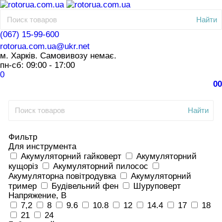
Найти
(067) 15-99-600
rotorua.com.ua@ukr.net
м. Харків. Самовивозу немає.
пн-сб: 09:00 - 17:00
0
0
0
Найти
Фильтр
Для инструмента
Акумуляторний гайковерт
Акумуляторний
кущоріз
Акумуляторний пилосос
Акумуляторна повітродувка
Акумуляторний
тример
Будівельний фен
Шуруповерт
Напряжение, В
7,2
8
9.6
10.8
12
14.4
17
18
21
24