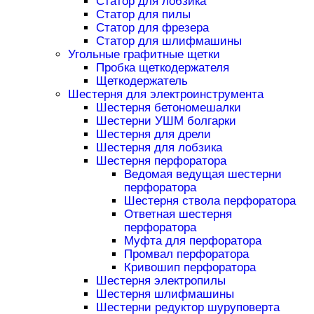
Статор для лобзика
Статор для пилы
Статор для фрезера
Статор для шлифмашины
Угольные графитные щетки
Пробка щеткодержателя
Щеткодержатель
Шестерня для электроинструмента
Шестерня бетономешалки
Шестерни УШМ болгарки
Шестерня для дрели
Шестерня для лобзика
Шестерня перфоратора
Ведомая ведущая шестерни
перфоратора
Шестерня ствола перфоратора
Ответная шестерня
перфоратора
Муфта для перфоратора
Промвал перфоратора
Кривошип перфоратора
Шестерня электропилы
Шестерня шлифмашины
Шестерни редуктор шуруповерта