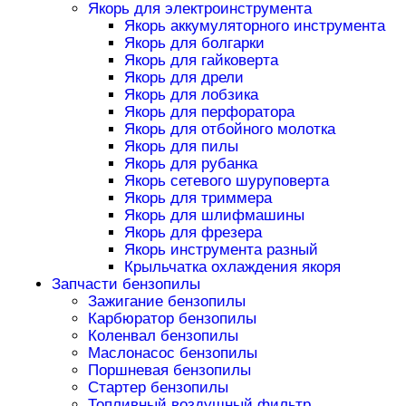
Якорь для электроинструмента
Якорь аккумуляторного инструмента
Якорь для болгарки
Якорь для гайковерта
Якорь для дрели
Якорь для лобзика
Якорь для перфоратора
Якорь для отбойного молотка
Якорь для пилы
Якорь для рубанка
Якорь сетевого шуруповерта
Якорь для триммера
Якорь для шлифмашины
Якорь для фрезера
Якорь инструмента разный
Крыльчатка охлаждения якоря
Запчасти бензопилы
Зажигание бензопилы
Карбюратор бензопилы
Коленвал бензопилы
Маслонасос бензопилы
Поршневая бензопилы
Стартер бензопилы
Топливный воздушный фильтр