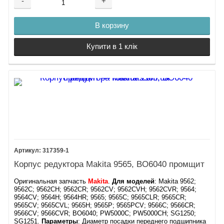
-
+
В корзину
Купити в 1 клік
317359-1
Корпус редуктора Makita 9565, BO6040 промщит
Оригинальная запчасть
Makita
.
Для моделей
: Makita 9562;
9562C; 9562CH; 9562CR; 9562CV; 9562CVH; 9562CVR; 9564;
9564CV; 9564H; 9564HR; 9565; 9565C; 9565CLR; 9565CR;
9565CV; 9565CVL; 9565H; 9565P; 9565PCV; 9566C; 9566CR;
9566CV; 9566CVR; BO6040; PW5000C; PW5000CH; SG1250;
SG1251.
Параметры
: Диаметр посадки переднего подшипника