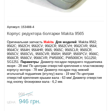
60.
Винт самонарезной 4х28
61. Наклейка
Боковая рукоятка
Ключ для контрогайки
Диск зачистной по металлу
Смазка для редуктора
153488-4
Корпус редуктора болгарки Makita 9565
Оригинальная запчасть
Makita
.
Для моделей
: Makita 9562;
9562C; 9562CH; 9562CV; 9562CR; 9562CVH; 9562CVR; 9564;
9564CV; 9564H; 9564HR; 9565; 9565C; 9565CLR; 9565CR;
9565CV; 9565CVL; 9565CVR; 9565H; 9565P; 9565PCV; 9566C;
9566CR; 9566CV; 9566CVR; PW5000C; PW5000CH; SG1250;
SG1251.
Параметры
: Диаметр посадки переднего подшипника
якоря - 28 мм/ По центрам отверстий крепления к пластиковому
корпусу мотора - 78 мм/ Диаметр посадки под нижний
игольчатый подшипник (втулку) вала - 19 мм/ По центрам
отверстий крепления крышки вала - 63 мм/ Диаметр отверстия
под кнопку блокировки вала - 6,2 мм.
996 грн.
946 грн.
ЦЕНА: