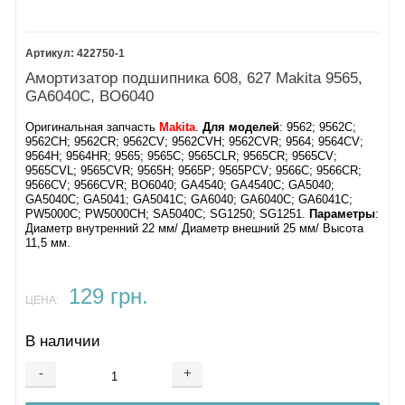
422750-1
Амортизатор подшипника 608, 627 Makita 9565,
GA6040C, BO6040
Оригинальная запчасть
Makita
.
Для моделей
: 9562; 9562C;
9562CH; 9562CR; 9562CV; 9562CVH; 9562CVR; 9564; 9564CV;
9564H; 9564HR; 9565; 9565C; 9565CLR; 9565CR; 9565CV;
9565CVL; 9565CVR; 9565H; 9565P; 9565PCV; 9566C; 9566CR;
9566CV; 9566CVR; BO6040; GA4540; GA4540C; GA5040;
GA5040C; GA5041; GA5041C; GA6040; GA6040C; GA6041C;
PW5000C; PW5000CH; SA5040C; SG1250; SG1251.
Параметры
:
Диаметр внутренний 22 мм/ Диаметр внешний 25 мм/ Высота
11,5 мм.
129 грн.
ЦЕНА:
В наличии
-
+