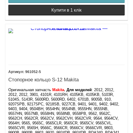
Купити в 1 клік
961052-5
Стопорное кольцо S-12 Makita
Оригинальная запчасть
Makita
. Для моделей
: 2012, 2012,
2012, 2012, 3901, 4101R, 4101RH, 4105KB, 4105KB, 5103R,
5104S, 5143R, 5600RD, 5600RD, 6402, 6701B, 9005B, 910,
9207SPB, 9217SPC, 9218SB, 9227CB, 9401, 9401, 9402, 9402,
9403, 9404, 9504BH, 9554HN, 9554NB, 9555HN, 9555NB,
9557HN, 9557NB, 9558HN, 9558NB, 9558PB, 9562, 9562C,
9562CH, 9562CR, 9562CV, 9562CVH, 9562CVR, 9564, 9564CV,
9564H, 9565, 9565C, 9565CLR, 9565CR, 9565CV, 9565CVL,
9565CVR, 9565H, 9566C, 9566CR, 9566CV, 9566CVR, 9803,
9900B, 9900B, 9903, 9920, 9924DB, 9924DB, BDA340, BDA341,