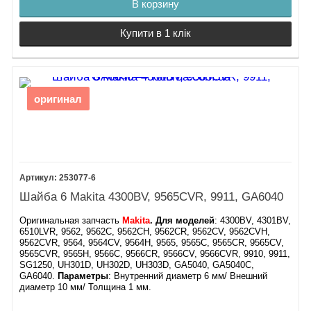
В корзину
Купити в 1 клік
оригинал
253077-6
Шайба 6 Makita 4300BV, 9565CVR, 9911, GA6040
Оригинальная запчасть
Makita
.
Для моделей
: 4300BV, 4301BV,
6510LVR, 9562, 9562C, 9562CH, 9562CR, 9562CV, 9562CVH,
9562CVR, 9564, 9564CV, 9564H, 9565, 9565C, 9565CR, 9565CV,
9565CVR, 9565H, 9566C, 9566CR, 9566CV, 9566CVR, 9910, 9911,
SG1250, UH301D, UH302D, UH303D, GA5040, GA5040C,
GA6040.
Параметры
: Внутренний диаметр 6 мм/ Внешний
диаметр 10 мм/ Толщина 1 мм.