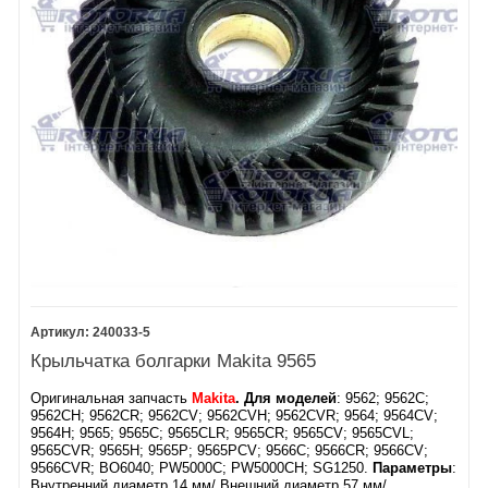
240033-5
Крыльчатка болгарки Makita 9565
Оригинальная запчасть
Makita
.
Для моделей
: 9562; 9562C;
9562CH; 9562CR; 9562CV; 9562CVH; 9562CVR; 9564; 9564CV;
9564H; 9565; 9565C; 9565CLR; 9565CR; 9565CV; 9565CVL;
9565CVR; 9565H; 9565P; 9565PCV; 9566C; 9566CR; 9566CV;
9566CVR; BO6040; PW5000C; PW5000CH; SG1250.
Параметры
:
Внутренний диаметр 14 мм/ Внешний диаметр 57 мм/