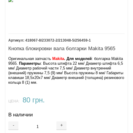
8.
Стопорное кольцо S-12
9.
Подшипник 6001V NSK
10.
Шайба 12
11.
Промщит корпуса редуктора
12.
Крыльчатка
13.
Якорь 9565H
14.
Изоляционная прокладка
418067-8/233072-2/213048-5/256459-1
15.
Шайба 7
16.
Подшипник 627DW NSK
Кнопка блокировки вала болгарки Makita 9565
17.
Амортизатор
Оригинальная запчасть
Makita
. Для моделей
: болгарка Makita
21.
Обтекатель двигателя
9565.
Параметры
: Высота штифта 22 мм/ Диаметр штифта 6,5
22.
Винт самонарезной 4х70
мм/ Диаметр рабочей части 7,5 мм/ Диаметр внутренний
23.
Держатель
(внешний) пружины 7,5 (9) мм/ Высота пружины 8 мм/ Габариты
24.
Изоляционный колпачок
клавиши 18,5х20х7 мм/ Диаметр внешний (толщина) резинового
25.
Статор 9565H
кольца 8 (1) мм.
26.
Винт самонарезной 4х18
27.
Фиксирующая панель
28.
Корпус кнопки
80 грн.
ЦЕНА:
29.
Кабель питания 9565H
30.
Защита кабеля
В наличии
31.
Кнопка ST115A-40 9565H
32.
Кожух кнопки
-
+
34.
Крышка корпуса двигателя
35.
Винт самонарезной 4х18