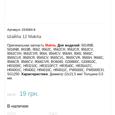
253084-9
Шайба 12 Makita
Оригинальная запчасть
Makita
. Для моделей:
5014NB,
5016NB, 8419B, 9562, 9562C, 9562CH, 9562CR, 9562CV,
9562CVH, 9562CVR, 9564, 9564CV, 9564H, 9565, 9565C,
9565CLR, 9565CR, 9565CV, 9565CVL, 9565CVR, 9565H, 9566C,
9566CR, 9566CV, 9566CVR, BO6040, GD0800C, GD0810C,
HR3200C, HR3210C, HR3210FCT, HR3540C, HR3541FC,
HR4001C, HR4002, HR4010C, HR4011C, PW5000C, PW5000CH,
SG1250​.
Характеристики
: ​Диаметр 12х21,5 мм/ Толщина 0,5
мм.
19 грн.
ЦЕНА:
В наличии