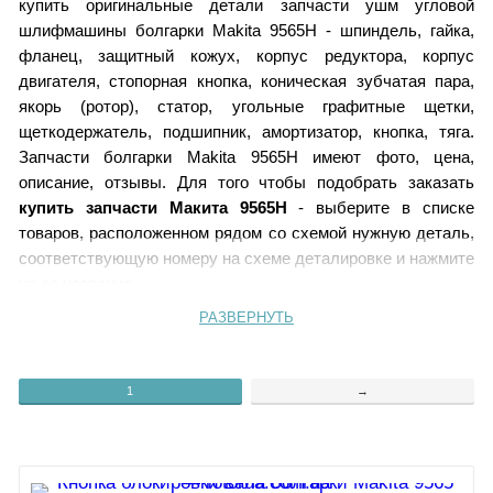
купить оригинальные детали запчасти ушм угловой
шлифмашины болгарки Makita 9565H - шпиндель, гайка,
фланец, защитный кожух, корпус редуктора, корпус
двигателя, стопорная кнопка, коническая зубчатая пара,
якорь (ротор), статор, угольные графитные щетки,
щеткодержатель, подшипник, амортизатор, кнопка, тяга.
Запчасти болгарки Makita 9565H имеют фото, цена,
описание, отзывы. Для того чтобы подобрать заказать
купить запчасти Макита 9565H
- выберите в списке
товаров, расположенном рядом со схемой нужную деталь,
соответствующую номеру на схеме деталировке и нажмите
на ее название.
РАЗВЕРНУТЬ
1, 2, 58, 59.
Стопорная кнопка
3.
Корпус редуктора 9565H
1
→
4.
Гайка якоря
5.
Шайба 6
6.
Шестерня ведущая 9565H
Коническая пара 9565H
7.
Фиксирующая пружина