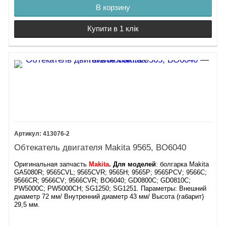
В корзину
Купити в 1 клік
413076-2
Обтекатель двигателя Makita 9565, BO6040
Оригинальная запчасть
Makita
. Для моделей
: болгарка Makita
GA5080R; 9565CVL; 9565CVR; 9565H; 9565P; 9565PCV; 9566C;
9566CR; 9566CV; 9566CVR; BO6040; GD0800C; GD0810C;
PW5000C; PW5000CH; SG1250; SG1251. Параметры: Внешний
диаметр 72 мм/ Внутренний диаметр 43 мм/ Высота (габарит)
29,5 мм.