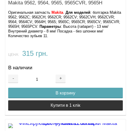
Makita 9562, 9564, 9565, 9565CVR, 9565H
Оригинальная запчасть
Makita
.
Для моделей
: болгарка Makita
9562; 9562C; 9562CH; 9562CR; 9562CV; 9562CVH; 9562CVR;
9564; 9564CV; 9564H; 9565; 9565C; 9565CR; 9565CV; 9565CVR;
9565H; 9565PCV.
Параметры
: Высота (габарит) - 13 мм/
Внутрений диаметр - 8 мм/ Посадка - без шпонки мм/
Количество зубьев 11.
315 грн.
ЦЕНА:
В наличии
-
+
В корзину
Купити в 1 клік