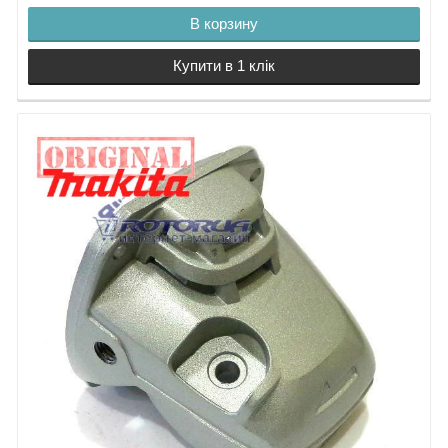
37.
Тяга
В корзину
38.
Пружина
39.
Держатель щетки
Купити в 1 клік
40.
Корпус двигателя 9565H
41.
Клавиша тяги
42.
Угольные щетки CB-325
43.
Держатель щетки
44.
Винт самонарезной PT3х10
45. Табличка с характеристиками
46.
Контрогайка
47.
Шайба фланец
48.
Защитный кожух 9565H
49.
Винт 5х16
50.
Шпиндель 9565H
51.
Кольцо лабиринтное
52.
Винт М4х18
53.
Фланец корпуса редуктора
54.
Подшипник 6201DW NSK
55.
Предохранительное кольцо
56.
Кольцо 52
57.
Ведомая шестерня 9565H
Коническая пара 9565H
58, 59.
Стопорная кнопка