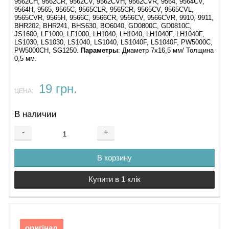
9562CH, 9562CR, 9562CV, 9562CVH, 9562CVR, 9564, 9564CV,
9564H, 9565, 9565C, 9565CLR, 9565CR, 9565CV, 9565CVL,
9565CVR, 9565H, 9566C, 9566CR, 9566CV, 9566CVR, 9910, 9911,
BHR202, BHR241, BHS630, BO6040, GD0800C, GD0810C,
JS1600, LF1000, LF1000, LH1040, LH1040, LH1040F, LH1040F,
LS1030, LS1030, LS1040, LS1040, LS1040F, LS1040F, PW5000C,
PW5000CH, SG1250.
Параметры
: Диаметр 7х16,5 мм/ Толщина
0,5 мм.
19 грн.
ЦЕНА:
В наличии
-
+
В корзину
Купити в 1 клік
оригінал