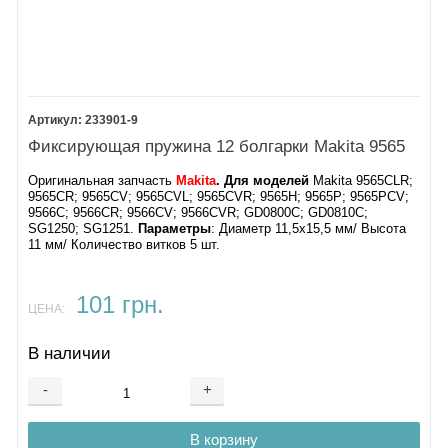
233901-9
Фиксирующая пружина 12 болгарки Makita 9565
Оригинальная запчасть
Makita
. Для моделей
Makita 9565CLR;
9565CR; 9565CV; 9565CVL; 9565CVR; 9565H; 9565P; 9565PCV;
9566C; 9566CR; 9566CV; 9566CVR; GD0800C; GD0810C;
SG1250; SG1251.
Параметры
: Диаметр 11,5х15,5 мм/ Высота
11 мм/ ​Количество витков 5 шт.
101 грн.
ЦЕНА:
В наличии
-
+
В корзину