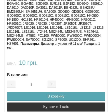
BGA450, BGA452, BGD800, BJR181, BJR182, BO6040, BSS610,
DA3010, DA3010F, DA3011, DA3011F, EBH252U, EBH253U,
EM2650UH, EM2651UH, GA5000, GD0600, GD0601, GD0800C,
GD0800C, GD0800C, GD0810C, GD0810C, GD0810C, HK0500,
HK1800, HK1810, HP2010N, HR4000C, HR4500C, HR5001C,
HR5001C, JR3020, JR3030, JR3030T, JR3050T, JR3060T,
JR3070CT, LS1016, LS1016, LS1016L, LS1016L, LS1216, LS1216,
LS1216L, LS1216L, LT2454, MS2454U, MS2454UE, MS2464U,
MS2464UE, MT582, PC1100, PW5000C, PW5000C, PW5000CH,
PW5000CH, SA7000C, SG1250, SP6000, UC120D, BHR261,
HS7601.
Параметры
: Диаметр внутренний 11 мм/ Толщина 1
мм.
10 грн.
ЦЕНА:
В наличии
-
+
В корзину
Купити в 1 клік