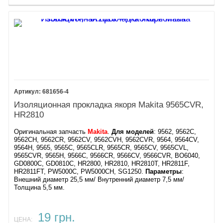
681656-4
Изоляционная прокладка якоря Makita 9565CVR,
HR2810
Оригинальная запчасть
Makita
.
Для моделей
: 9562, 9562C,
9562CH, 9562CR, 9562CV, 9562CVH, 9562CVR, 9564, 9564CV,
9564H, 9565, 9565C, 9565CLR, 9565CR, 9565CV, 9565CVL,
9565CVR, 9565H, 9566C, 9566CR, 9566CV, 9566CVR, BO6040,
GD0800C, GD0810C, HR2800, HR2810, HR2810T, HR2811F,
HR2811FT, PW5000C, PW5000CH, SG1250.
Параметры
:
Внешний диаметр 25,5 мм/ Внутренний диаметр 7,5 мм/
Толщина 5,5 мм.
19 грн.
ЦЕНА: