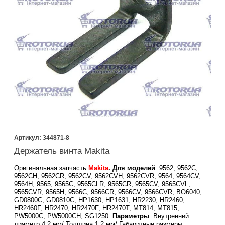
344871-8
Держатель винта Makita
Оригинальная запчасть
Makita
. Для моделей
: ​9562, 9562C,
9562CH, 9562CR, 9562CV, 9562CVH, 9562CVR, 9564, 9564CV,
9564H, 9565, 9565C, 9565CLR, 9565CR, 9565CV, 9565CVL,
9565CVR, 9565H, 9566C, 9566CR, 9566CV, 9566CVR, BO6040,
GD0800C, GD0810C, HP1630, HP1631, HR2230, HR2460,
HR2460F, HR2470, HR2470F, HR2470T, MT814, MT815,
PW5000C, PW5000CH, SG1250.
Параметры
: Внутренний
диаметр 4,2 мм/ Толщина 1,2 мм/ Габаритные размеры: