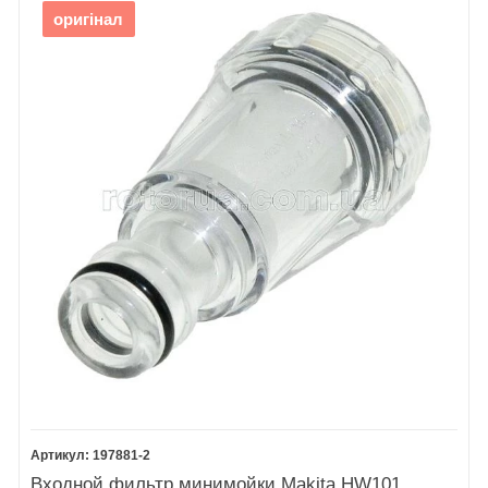
Очиститель для сопла
оригінал
Входной фильтр для воды
На странице категории представлены все основные
оригинальные запчасти Makita HW102
, включая:
насос и помпу высокого давления,
фильтры и уплотнительные кольца,
шланги, штуцеры, держатели,
корпус, колеса, кнопки и другие детали.
Для удобства пользователей размещена
подробная
схема деталировки Makita HW102
, которая помогает
быстро и точно подобрать нужную деталь. Рядом со
схемой — список всех позиций с номерами для
упрощенного подбора.
В Google чаще всего ищут:
197881-2
Makita HW102 запчасти купить Украина
Входной фильтр минимойки Makita HW101,