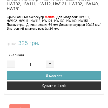
оригинальные детали для минимойки Makita HW102
HW102, HW111, HW112, HW121, HW132, HW140,
схема минимойки Makita HW102
HW151
комплектующие Makita HW102
Оригинальный аксессуар
Makita
.
Для моделей
: HW101,
HW102, HW111, HW112, HW121, HW132, HW140, HW151.
насос, фильтр, корпус, держатель Makita HW102
Параметры
: Длина габарит 64 мм/ Диаметр штуцера 10х17 мм/
Внутренний диаметр резьбы 24 мм.
Преимущества покупки у нас:
✔ Официальные поставки
от Makita
325 грн.
✔ Точная деталировка и артикулы
ЦЕНА:
✔ Удобный подбор по модели
✔ Быстрая доставка по всей Украине — Киев, Харьков,
В наличии
Днепр, Львов, Одесса и другие города
-
+
✔ Возможность оплаты картой, наложенным платежом или
безналичным расчетом
В корзину
Восстановите работу вашей минимойки Makita HW102 —
заказывайте оригинальные запчасти в надежном интернет-
Купити в 1 клік
магазине!