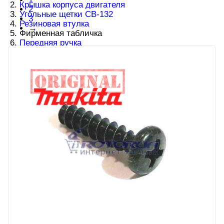
2.
Крышка корпуса двигателя
2
3.
Угольные щетки CB-132
3
4.
Резиновая втулка
→
5. Фирменная табличка
6.
Передняя ручка
7.
Самонарезной винт 5x16
8.
Шайба 5
9.
Защита для рук
10.
Возвратная пружина 20
11.
Корпус правый + левый UC3520A
12.
Кнопка микрик UC3520A
13.
Кнопка UC3520A
14.
Нажимная пружина 4
15.
Штифт для включения
16.
Ползун переключателя
17.
Шумоподавитель
18.
Самонарезной винт 4x18
19.
Фиксирующая панель для кабеля
20.
Защита кабеля резиновая
21.
Шнур питания 1.0-2-0.6
22.
Шарикоподшипник 608ZZ
23.
Изоляционная прокладка
24.
Статор пилы UC3520A
25.
Самонарезной винт 5x70