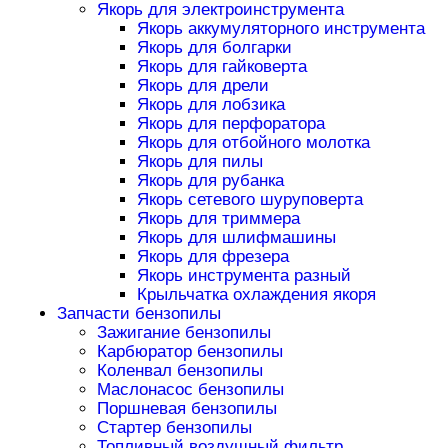
Якорь для электроинструмента
Якорь аккумуляторного инструмента
Якорь для болгарки
Якорь для гайковерта
Якорь для дрели
Якорь для лобзика
Якорь для перфоратора
Якорь для отбойного молотка
Якорь для пилы
Якорь для рубанка
Якорь сетевого шуруповерта
Якорь для триммера
Якорь для шлифмашины
Якорь для фрезера
Якорь инструмента разный
Крыльчатка охлаждения якоря
Запчасти бензопилы
Зажигание бензопилы
Карбюратор бензопилы
Коленвал бензопилы
Маслонасос бензопилы
Поршневая бензопилы
Стартер бензопилы
Топливный воздушный фильтр