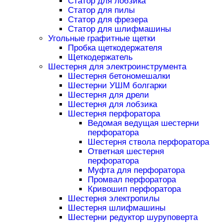
Статор для лобзика
Статор для пилы
Статор для фрезера
Статор для шлифмашины
Угольные графитные щетки
Пробка щеткодержателя
Щеткодержатель
Шестерня для электроинструмента
Шестерня бетономешалки
Шестерни УШМ болгарки
Шестерня для дрели
Шестерня для лобзика
Шестерня перфоратора
Ведомая ведущая шестерни
перфоратора
Шестерня ствола перфоратора
Ответная шестерня
перфоратора
Муфта для перфоратора
Промвал перфоратора
Кривошип перфоратора
Шестерня электропилы
Шестерня шлифмашины
Шестерни редуктор шуруповерта