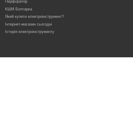
Перфоратор
КШМ Болгарка
Який купити електроінструмент?
Інтернет-магазин сьогодні
Історія електроінструменту