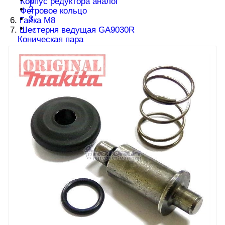
Корпус редуктора аналог
2
Фетровое кольцо
3
6.
Гайка М8
→
7.
Шестерня ведущая GA9030R
Коническая пара
8.
Подшипник 6301
9.
Кольцо резиновое 38
10.
Шайба 20
11.
Стопорное кольцо R-42
12.
Крыльчатка GA9030R
13.
Якорь болгарки Makita GA9030R
Якорь GA9030R аналог
14.
Прокладка
15.
Подшипник 6200
16.
Диффузор
17.
Статор GA9030R
18.
Винт 5х65
19.
Корпус двигателя GA9030R
20.
Пробка 22 мм
21.
Щетки Makita CB-204
Щетки CB-204 аналог
22. Наклейка
23.
Пружина
24.
Клавиша фиксации