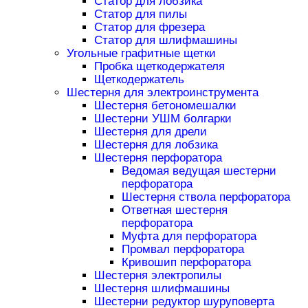
Статор для лобзика
Статор для пилы
Статор для фрезера
Статор для шлифмашины
Угольные графитные щетки
Пробка щеткодержателя
Щеткодержатель
Шестерня для электроинструмента
Шестерня бетономешалки
Шестерни УШМ болгарки
Шестерня для дрели
Шестерня для лобзика
Шестерня перфоратора
Ведомая ведущая шестерни
перфоратора
Шестерня ствола перфоратора
Ответная шестерня
перфоратора
Муфта для перфоратора
Промвал перфоратора
Кривошип перфоратора
Шестерня электропилы
Шестерня шлифмашины
Шестерни редуктор шуруповерта