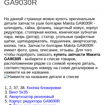
GA9030R
На данной странице можно купить оригинальные
детали запчасти ушм болгарки Makita GA9030R -
шпиндель, гайка, фланец, защитный кожух, корпус
редуктора, стопорная кнопка, коническая зубчатая
пара, якорь (ротор), статор, угольные графитные
щетки, щеткодержатель, подшипник, амортизатор,
кнопка, тяга. Запчасти болгарки Makita GA9030R
имеют фото, цена, описание, отзывы. Для того
чтобы подобрать заказать
купить запчасти Макита
GA9030R
- выберите в списке товаров,
расположенном рядом со схемой нужную деталь,
соответствующую номеру на схеме деталировке и
нажмите на ее название.
1, 2, 37, 38.
Кнопка блокировки
3.
Винт 5х35
4.
Амортизатор резиновый
5.
Корпус редуктора GA9030R
1