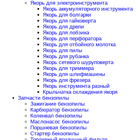
Якорь для электроинструмента
Якорь аккумуляторного инструмента
Якорь для болгарки
Якорь для гайковерта
Якорь для дрели
Якорь для лобзика
Якорь для перфоратора
Якорь для отбойного молотка
Якорь для пилы
Якорь для рубанка
Якорь сетевого шуруповерта
Якорь для триммера
Якорь для шлифмашины
Якорь для фрезера
Якорь инструмента разный
Крыльчатка охлаждения якоря
Запчасти бензопилы
Зажигание бензопилы
Карбюратор бензопилы
Коленвал бензопилы
Маслонасос бензопилы
Поршневая бензопилы
Стартер бензопилы
Топливный воздушный фильтр