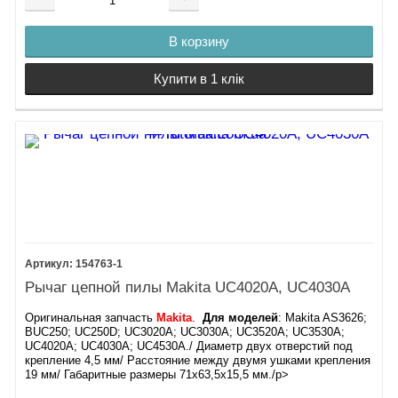
В корзину
Купити в 1 клік
154763-1
Рычаг цепной пилы Makita UC4020A, UC4030A
Оригинальная запчасть
Makita
.
Для моделей
: Makita AS3626;
BUC250; UC250D; UC3020A; UC3030A; UC3520A; UC3530A;
UC4020A; UC4030A; UC4530A./ Диаметр двух отверстий под
крепление 4,5 мм/ Расстояние между двумя ушками крепления
19 мм/ Габаритные размеры 71х63,5х15,5 мм./p>