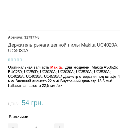
317977-5
Держатель рычага цепной пилы Makita UC4020A,
UC4030A
Оригинальная запчасть
Makita
.
Для моделей
: Makita AS3626;
BUC250; UC250D; UC3020A; UC3030A; UC3520A; UC3530A;
UC4020A; UC4030A; UC4530A./ Диаметр отверстия под штифт 4
мм/ Внешний диаметр 22 мм/ Внутренний диаметр 13,5 мм/
Габаритная высота 22,5 мм./p>
54 грн.
ЦЕНА:
В наличии
-
+