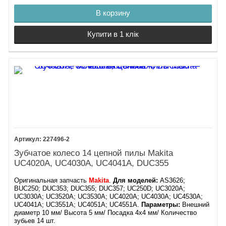
В корзину
Купити в 1 клік
227496-2
Зубчатое колесо 14 цепной пилы Makita
UC4020A, UC4030A, UC4041A, DUC355
Оригинальная запчасть
Makita
.
Для моделей:
AS3626;
BUC250; DUC353; DUC355; DUC357; UC250D; UC3020A;
UC3030A; UC3520A; UC3530A; UC4020A; UC4030A; UC4530A;
UC4041A; UC3551A; UC4051A; UC4551A.
Параметры:
Внешний
диаметр 10 мм/ Высота 5 мм/ Посадка 4х4 мм/ Количество
зубьев 14 шт.