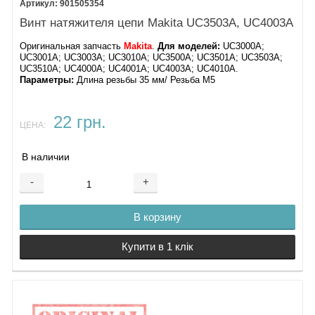
901505354
Винт натяжителя цепи Makita UC3503A, UC4003A
Оригинальная запчасть
Makita
.
Для моделей:
UC3000A;
UC3001A; UC3003A; UC3010A; UC3500A; UC3501A; UC3503A;
UC3510A; UC4000A; UC4001A; UC4003A; UC4010A.
Параметры:
Длина резьбы 35 мм/ Резьба M5
22 грн.
ЦЕНА:
В наличии
-
+
В корзину
Купити в 1 клік