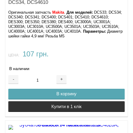
DCS34, DCS4610
Оригинальная запчасть
Makita
.
Для моделей:
DCS33; DCS34;
DCS340; DCS341; DCS400; DCS401; DCS410; DCS4610;
DES300; DES350; DES380; DES400; UC3000A; UC3001A;
UC3003A; UC3010A; UC3500A; UC3501A; UC3503A; UC3510A;
UC4000A; UC4001A; UC4003A; UC4010A.
Параметры:
Диаметр
шейки гайки 4,9 мм/ Резьба M5
107 грн.
ЦЕНА:
В наличии
-
+
В корзину
Купити в 1 клік