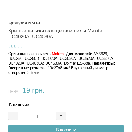
419241-1
Крышка натяжителя цепной пилы Makita
UC4020A, UC4030A
Оригинальная запчасть
Makita
.
Для моделей:
AS3626;
BUC250; UC250D; UC3020A; UC3030A; UC3520A; UC3530A;
UC4020A; UC4030A; UC4530A, Dolmar ES-38a.
Параметры:
Габаритные размеры: 19х27х8 мм/ Внутренний диаметр
отверстия 3,5 мм.
19 грн.
ЦЕНА:
В наличии
-
+
В корзину