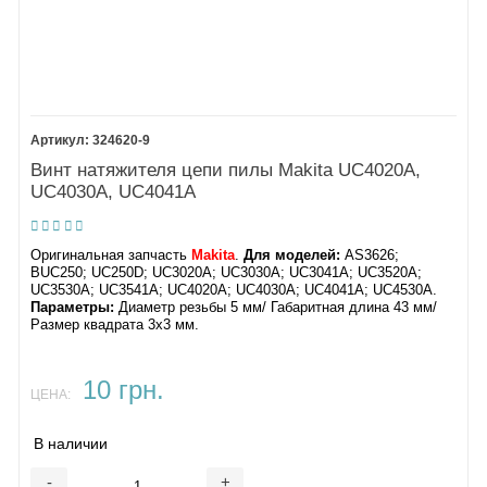
324620-9
Винт натяжителя цепи пилы Makita UC4020A,
UC4030A, UC4041A
Оригинальная запчасть
Makita
.
Для моделей:
AS3626;
BUC250; UC250D; UC3020A; UC3030A; UC3041A; UC3520A;
UC3530A; UC3541A; UC4020A; UC4030A; UC4041A; UC4530A.
Параметры:
Диаметр резьбы 5 мм/ Габаритная длина 43 мм/
Размер квадрата 3х3 мм.
10 грн.
ЦЕНА:
В наличии
-
+