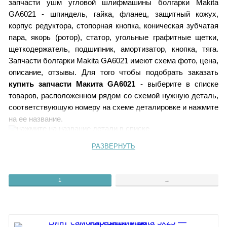
запчасти ушм угловой шлифмашины болгарки Makita
GA6021 - шпиндель, гайка, фланец, защитный кожух,
корпус редуктора, стопорная кнопка, коническая зубчатая
пара, якорь (ротор), статор, угольные графитные щетки,
щеткодержатель, подшипник, амортизатор, кнопка, тяга.
Запчасти болгарки Makita GA6021 имеют схема фото, цена,
описание, отзывы.
Для того чтобы подобрать заказать
купить запчасти Макита GA6021
- выберите в списке
товаров, расположенном рядом со схемой нужную деталь,
соответствующую номеру на схеме деталировке и нажмите
на ее название.
РАЗВЕРНУТЬ
30
Кабель питания 1,0-2-2,5
1
Самонарезной винт 5x25
33
Резиновый штифт 4
2, 3, 31, 32
34
1
→
Стопорная кнопка
Шарикоподшипник 696ZZ
4
Корпус редуктор GA6021
35
Пружинное кольцо 7
5
Резиновое кольцо 27
36
Шайба 8
6
Гайка M7
37
Зажимная шайба
7
38