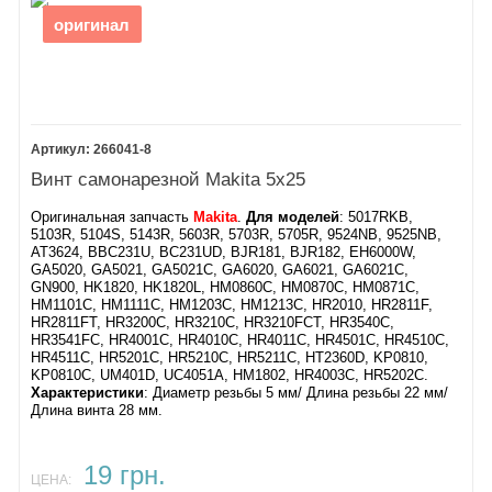
Шестірня ведущая GA6021
Ведомая шестерня GA6021
оригинал
8
39
Шарикоподшипник 6000LH
Фиксирующая пружина 16
и
6000DW
40
Регулировочная втулка
9
Шайба 22
41
Винт M3X6
10
42
Предохранительное
Защитный кожух
кольцо R-30
подшипника
266041-8
11
Крыльчатка GA6021
43
Винт самонарезной Makita 5х25
12
Якорь GA6021
Шарикоподшипник
13
6002DDW
Оригинальная запчасть
Makita
.
Для моделей
: 5017RKB,
И
золяционная прокладка
44
U-образная шайба 15
5103R, 5104S, 5143R, 5603R, 5703R, 5705R, 9524NB, 9525NB,
AT3624, BBC231U, BC231UD, BJR181, BJR182, EH6000W,
14
45
Кольцо 48
GA5020, GA5021, GA5021C, GA6020, GA6021, GA6021C,
Шарикоподшипник 608DDW
46
Корпус подшипника
GN900, HK1820, HK1820L, HM0860C, HM0870C, HM0871C,
15
Обтекатель
47
Винт M5X18
HM1101C, HM1111C, HM1203C, HM1213C, HR2010, HR2811F,
16
Статор GA6021
48
Лабиринтное кольце
HR2811FT, HR3200C, HR3210C, HR3210FCT, HR3540C,
17
Винт 4х65
49
Шпиндель GA6021
HR3541FC, HR4001C, HR4010C, HR4011C, HR4501C, HR4510C,
HR4511C, HR5201C, HR5210C, HR5211C, HT2360D, KP0810,
18
50
Винт M5x16
KP0810C, UM401D, UC4051A, HM1802, HR4003C, HR5202C.
Корпус двигателя GA6021
51
Характеристики
: ​Диаметр резьбы 5 мм/ Длина резьбы 22 мм/
19
Деталь ручки
Захщитный кожух GA6021
Длина винта 28 мм.
20
Самонарезной винт 4x18
52
Внутренний фланец
и
21
Угольные щетки CB-303
суперфланец
22
53
Фланцевая гайка
и
19 грн.
ЦЕНА:
Колпачок держателя щетки
супергайка