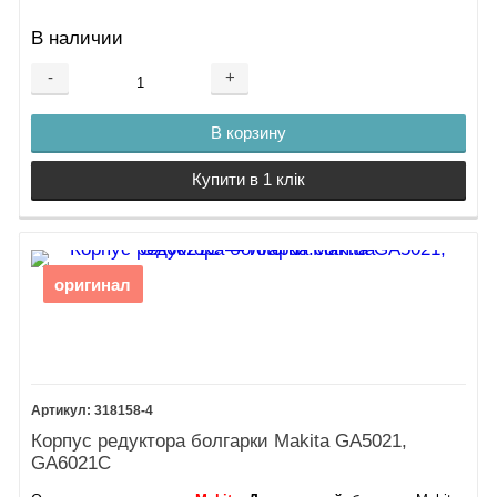
В наличии
-
+
В корзину
Купити в 1 клік
оригинал
318158-4
Корпус редуктора болгарки Makita GA5021,
GA6021C