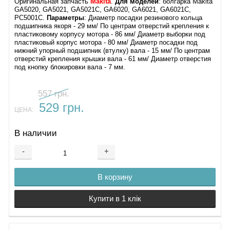
Оригинальная запчасть
Makita
.
Для моделей
: болгарка Makita
GA5020, GA5021, GA5021C, GA6020, GA6021, GA6021C,
PC5001C.
Параметры
: Диаметр посадки резинового кольца
подшипника якоря - 29 мм/ По центрам отверстий крепления к
пластиковому корпусу мотора - 86 мм/ Диаметр выборки под
пластиковый корпус мотора - 80 мм/ Диаметр посадки под
нижний упорный подшипник (втулку) вала - 15 мм/ По центрам
отверстий крепления крышки вала - 61 мм/ Диаметр отверстия
под кнопку блокировки вала - 7 мм.
557 грн.
529 грн.
ЦЕНА:
В наличии
-
+
В корзину
Купити в 1 клік