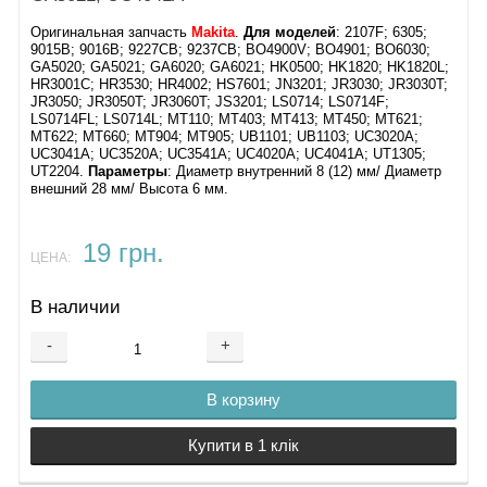
Оригинальная запчасть
Makita
.
Для моделей
: 2107F; 6305;
9015B; 9016B; 9227CB; 9237CB; BO4900V; BO4901; BO6030;
GA5020; GA5021; GA6020; GA6021; HK0500; HK1820; HK1820L;
HR3001C; HR3530; HR4002; HS7601; JN3201; JR3030; JR3030T;
JR3050; JR3050T; JR3060T; JS3201; LS0714; LS0714F;
LS0714FL; LS0714L; MT110; MT403; MT413; MT450; MT621;
MT622; MT660; MT904; MT905; UB1101; UB1103; UC3020A;
UC3041A; UC3520A; UC3541A; UC4020A; UC4041A; UT1305;
UT2204.
Параметры
: Диаметр внутренний 8 (12) мм/ Диаметр
внешний 28 мм/ Высота 6 мм.
19 грн.
ЦЕНА:
В наличии
-
+
В корзину
Купити в 1 клік