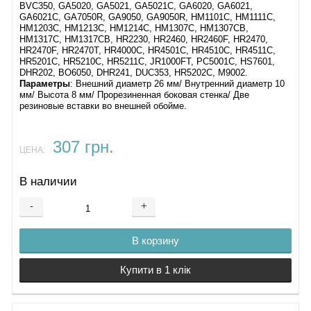
BVC350, GA5020, GA5021, GA5021C, GA6020, GA6021,
GA6021C, GA7050R, GA9050, GA9050R, HM1101C, HM1111C,
HM1203C, HM1213C, HM1214C, HM1307C, HM1307CB,
HM1317C, HM1317CB, HR2230, HR2460, HR2460F, HR2470,
HR2470F, HR2470T, HR4000C, HR4501C, HR4510C, HR4511C,
HR5201C, HR5210C, HR5211C, JR1000FT, PC5001C, HS7601,
DHR202, BO6050, DHR241, DUC353, HR5202C, M9002.
Параметры
: Внешний диаметр 26 мм/ Внутренний диаметр 10
мм/ Высота 8 мм/ Прорезиненная боковая стенка/ Две
резиновые вставки во внешней обойме.
307 грн.
ЦЕНА:
В наличии
-
+
В корзину
Купити в 1 клік