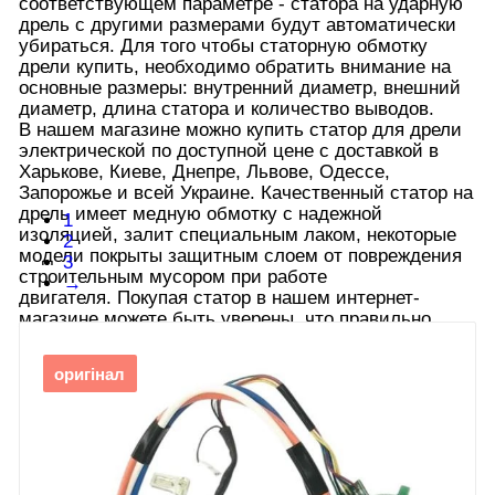
соответствующем параметре - статора на ударную
дрель с другими размерами будут автоматически
убираться. Для того чтобы статорную обмотку
дрели купить, необходимо обратить внимание на
основные размеры: внутренний диаметр, внешний
диаметр, длина статора и количество выводов.
В нашем магазине можно купить статор для дрели
электрической по доступной цене с доставкой в
Харькове, Киеве, Днепре, Львове, Одессе,
Запорожье и всей Украине. Качественный статор на
дрель имеет медную обмотку с надежной
1
изоляцией, залит специальным лаком, некоторые
2
модели покрыты защитным слоем от повреждения
3
строительным мусором при работе
→
двигателя. Покупая статор в нашем интернет-
магазине можете быть уверены, что правильно
установленная запчасть прослужит в вашей дреле
предельно долго.
оригінал
Развернуть