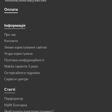
rotorua.com.ua@ukr.net
Оплата
Інформація
Про нас
Контакти
Умови користування сайтом
Угода користувача
Політика конфіденційності
Makita гарантія 3 роки
Остерігайтеся підробки
Сервісні центри
Статті
Перфоратор
КШМ Болгарка
Який купити електроінструмент?