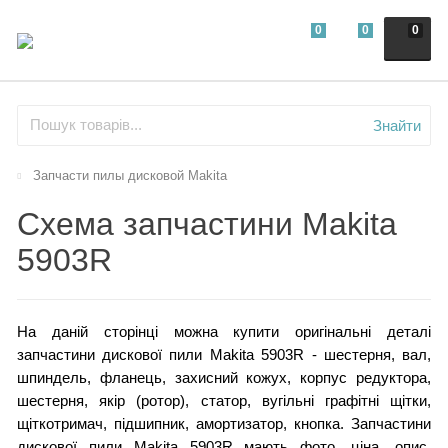
0
0
0
Знайти
Запчасти пилы дисковой Makita
Схема запчастини Makita
5903R
На даній сторінці можна купити оригінальні деталі
запчастини дискової пили Makita 5903R - шестерня, вал,
шпиндель, фланець, захисний кожух, корпус редуктора,
шестерня, якір (ротор), статор, вугільні графітні щітки,
щіткотримач, підшипник, амортизатор, кнопка. Запчастини
дискової пили Makita 5903R мають фото, ціна, опис,