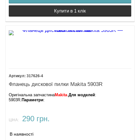
Купити в 1 клік
317626-4
Фланець дискової пилки Makita 5903R
Оригінальна запчастина
Makita
.
Для моделей
:
5903R.
Параметри
:
290 грн.
ЦІНА:
В наявності