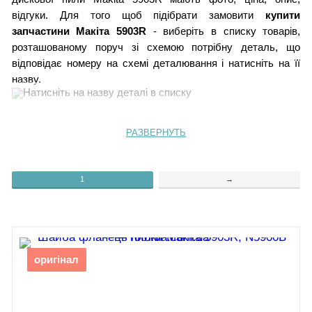
відгуки. Для того щоб підібрати замовити
купити
запчастини Макіта 5903R
- виберіть в списку товарів,
розташованому поруч зі схемою потрібну деталь, що
відповідає номеру на схемі деталювання і натисніть на її
назву.
1
Внутрішній фланець 42
РАЗВЕРНУТЬ
2
Поворотна пружина 6
3
Гвинт із шестигранником
4
Шайба 8
1
→
5
Розклинюючий ніж
44
Кнопка відключення
6
Тримач ножа
45
Обтічник
7
Гвинт M8x98
46
Вентилятор 82
8
Пружина стиснення 6
47
9
Шарикопідшипник 6002DDW
Шарикопідшипник
48
Фіксатор шпинделя
оригінал
6001DDW
49
Корпус пильного полотна
10
Шпиндель
50
Гумове кільце 8
11
51 Гвинт M8
Зубчасте колесо 5903R
52
Кришка кожуху