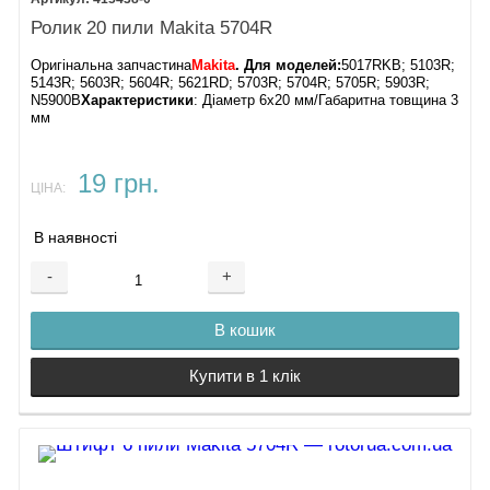
Ролик 20 пили Makita 5704R
Оригінальна запчастина
Makita
. Для моделей:
5017RKB; 5103R;
5143R; 5603R; 5604R; 5621RD; 5703R; 5704R; 5705R; 5903R;
N5900B
Характеристики
: Діаметр 6х20 мм/Габаритна товщина 3
мм
19 грн.
ЦІНА:
В наявності
-
+
В кошик
Купити в 1 клік