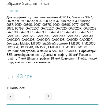
образний аналог п'ятак
Самонарізний гвинт 4x25
Направляюча
40
Важіль перемикача
41
Самонарізний гвинт 5x65
Для моделей:
кутова пила алмазна 4112HS; болгарка 9027;
42
Вимикач TG70B
9027S; 9029; 9029S; 9037; 9039; 9047; 9047S; 9049; 9049S;
9057; 9059; 9059S; 9067; 9067S; 9069; 9069S; 9077; 9077S;
43
Пружина стиснення 4
9079; 9079S; GA7010C; GA7012C; GA7020; GA7020R; GA7020S;
GA7030; GA7030R; GA7030S; GA7040R; GA7040S; GA7050R;
GA9010C; GA9012C; GA9020C; GA9020R; GA9020S; GA9030;
GA9030R; GA9030S; GA9040R; GA9040S; GA9050; GA9050R;
болгарка Maktec MT903; відбійний молоток HM1303; HM1303B;
HM1304; HM1304B; HM1500; HM1500B; HM1800; HM1801;
HM1810; полірувальна машина SA7000; SA7000C.
Параметри:
БЕЗ самовідключення!!!/ Довжина графіту 16 мм/ Товщина
графіту 7 мм/ Ширина графіту 18 мм/ Кріплення - П-обр. п'ятак/
З пружиною/ 2 шт. в комплекті
43 грн.
ЦІНА:
В наявності
-
+