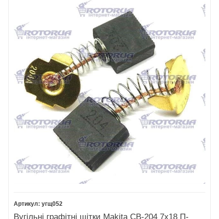
23 Етикетка
69
Гвинт M4X5
24
70
Самонарізний гвинт 5x20
Гвинт із шестигранником
71
Плита основи
M6X25
72
Направляюча 5903R
25
73
Гвинт M4x8
Пружинний штифт 6-20
74 Гвинт M
26
Гумовий штифт 6
75
Гвинт M6X15 нова модель
27
Обмежувач глибини
76
Барашкова гайка
28
Пласка шайба 8
77
Пласка шайба 8
29
Трубка 9
78
Натисна плита
30
Шестигранна гайка M8
79
Штифт 6
31
Стяжне кільце 12
80
Штифт 8
32
Рукоятка затисна 54
81
Самонарізний гвинт 4х18
33
82
Фіксатор
Шарикопідшипник
83
629LLB
Самонарізний гвинт CT 4x12
34
Ізоляційна прокладка
84 Кільце круглого перетину
35
Якір 5903R
32
36
Статор 5903R
85 Кільце круглого перетину
37 Етикетка
44
38
Переходник для
Самонарізний гвинт CT
направляющей Makita 5903R
угщ052
5X
Шестигранний ключ 6
Вугільні графітні щітки Makita CB-204 7х18 П-
39
Мастило для редуктора