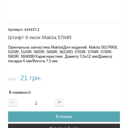
415437-2
Штифт 6 пили Makita 5704R
Оригінальна запчастина Makita/Для моделей: Makita 5017RKB;
5103R; 5143R; 5603R; 5604R; 5621RD; 5703R; 5704R; 5705R;
5903R; N5900B/Характеристики: Діаметр 3,5х12 мм/Діаметр
посадки 6 мм/Висота 7,5 мм.
21 грн.
ЦІНА:
В наявності
-
+
В кошик