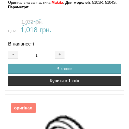
Оригінальна запчастина
Makita
.
Для моделей
: 5103R, 5104S.
Параметри
:
1,072 грн.
1,018 грн.
ЦІНА:
В наявності
-
+
В кошик
Купити в 1 клік
оригінал