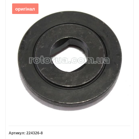
оригінал
224326-8