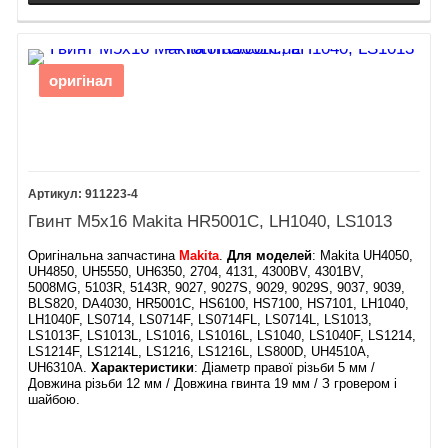
оригінал
911223-4
Гвинт М5х16 Makita HR5001C, LH1040, LS1013
Оригінальна запчастина
Makita
.
Для моделей
: Makita UH4050,
UH4850, UH5550, UH6350, 2704, 4131, 4300BV, 4301BV,
5008MG, 5103R, 5143R, 9027, 9027S, 9029, 9029S, 9037, 9039,
BLS820, DA4030, HR5001C, HS6100, HS7100, HS7101, LH1040,
LH1040F, LS0714, LS0714F, LS0714FL, LS0714L, LS1013,
LS1013F, LS1013L, LS1016, LS1016L, LS1040, LS1040F, LS1214,
LS1214F, LS1214L, LS1216, LS1216L, LS800D, UH4510A,
UH6310A​.
Характеристики
: ​Діаметр правої різьби 5 мм /
Довжина різьби 12 мм / Довжина гвинта 19 мм / З гровером і
шайбою.