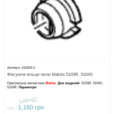
322830-2
Фіксуюче кільце пили Makita 5103R, 5104S
Оригінальна запчастина
Makita
.
Для моделей
: 5103R, 5104S,
5143R.
Параметри
:
1,222 грн.
1,160 грн.
ЦІНА: