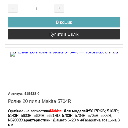
-
+
В кошик
Купити в 1 клік
415438-0
Ролик 20 пили Makita 5704R
Оригінальна запчастина
Makita
. Для моделей:
5017RKB; 5103R;
5143R; 5603R; 5604R; 5621RD; 5703R; 5704R; 5705R; 5903R;
N5900B
Характеристики
: Діаметр 6х20 мм/Габаритна товщина 3
мм