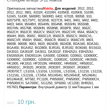
Стопорне кільце S-12 Makita
Оригінальна запчастина
Makita
. Для моделей
: 2012, 2012,
2012, 2012, 3901, 4101R, 4101RH, 4105KB, 4105KB, 5103R,
5104S, 5143R, 5600RD, 5600RD, 6402, 6701B, 9005B, 910,
9207SPB, 9217SPC, 9218SB, 9227CB, 9401, 9401, 9402, 9402,
9403, 9404, 9504BH, 9554HN, 9554NB, 9555HN, 9555NB,
9557HN, 9557NB, 9558HN, 9558NB, 9558PB, 9562, 9562C,
9562CH, 9562CR, 9562CV, 9562CVH, 9562CVR, 9564, 9564CV,
9564H, 9565, 9565C, 9565CLR, 9565CR, 9565CV, 9565CVL,
9565CVR, 9565H, 9566C, 9566CR, 9566CV, 9566CVR, 9803,
9900B, 9900B, 9903, 9920, 9924DB, 9924DB, BDA340, BDA341,
BGA450, BGA452, BGD800, BJR181, BJR182, BO6040, BSS610,
DA3010, DA3010F, DA3011, DA3011F, EBH252U, EBH253U,
EM2650UH, EM2651UH, GA5000, GD0600, GD0601, GD0800C,
GD0800C, GD0800C, GD0810C, GD0810C, GD0810C, HK0500,
HK1800, HK1810, HP2010N, HR4000C, HR4500C, HR5001C,
HR5001C, JR3020, JR3030, JR3030T, JR3050T, JR3060T,
JR3070CT, LS1016, LS1016, LS1016L, LS1016L, LS1216, LS1216,
LS1216L, LS1216L, LT2454, MS2454U, MS2454UE, MS2464U,
MS2464UE, MT582, PC1100, PW5000C, PW5000C, PW5000CH,
PW5000CH, SA7000C, SG1250, SP6000, UC120D, BHR261,
HS7601.
Параметри
: Внутрішній діаметр 11 мм/Товщина 1 мм
10 грн.
ЦІНА: