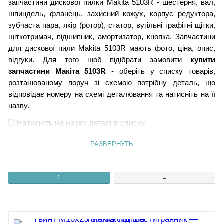
запчастини дискової пилки Makita 5103R - шестерня, вал,
шпиндель, фланець, захисний кожух, корпус редуктора,
зубчаста пара, якір (ротор), статор, вугільні графітні щітки,
щіткотримач, підшипник, амортизатор, кнопка. Запчастини
для дискової пили Makita 5103R мають фото, ціна, опис,
відгуки. Для того щоб підібрати замовити
купити
запчастини Макіта 5103R
- оберіть у списку товарів,
розташованому поруч зі схемою потрібну деталь, що
відповідає номеру на схемі деталювання та натисніть на її
назву.
РАЗВЕРНУТЬ
1.
Гвинт М10х25
50.
Пластина
2.
Зовнішній фланець
51.
Кришка корпусу диска
3.
Внутрішній фланець
52.
Гвинт
4.
Гвинт М5х16
53. Етикетка
1
→
5. Промщит
54. Фіксатор шпинделя
6.
Захисний кожух 5103R
55.
Пружина 6
7.
Зворотна пружина
56.
Гвинт CT 4х16
8.
Підшипник 6203
57.
Фіксуюча панель
9.
Штифт 6
58.
Кільце гумове 8