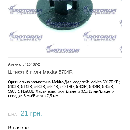
415437-2
Штифт 6 пили Makita 5704R
Оригінальна запчастина Makita/Для моделей: Makita 5017RKB;
5103R; 5143R; 5603R; 5604R; 5621RD; 5703R; 5704R; 5705R;
5903R; N5900B/Характеристики: Діаметр 3,5х12 мм/Діаметр
посадки 6 мм/Висота 7,5 мм.
21 грн.
ЦІНА:
В наявності