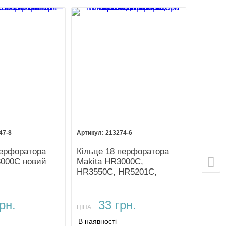
47-8
213274-6
ерфоратора
Кільце 18 перфоратора
3000C новий
Makita HR3000C,
HR3550C, HR5201C,
HR5210C, HR5211C
рн.
33 грн.
ЦІНА:
В наявності