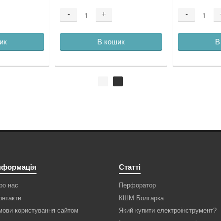
-
+
-
ик
В кошик
В
нформація
Статті
ро нас
Перфоратор
онтакти
КШМ Болгарка
мови користування сайтом
Який купити електроінструмент?