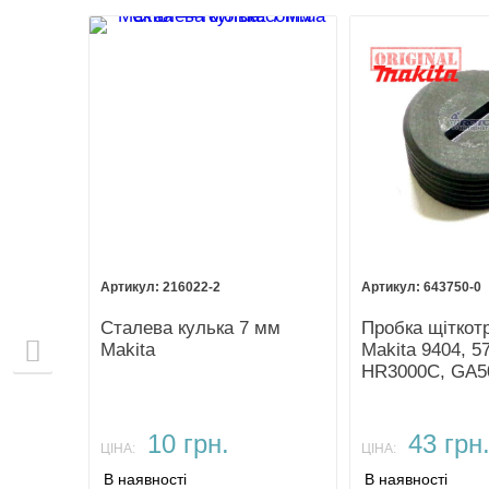
216022-2
643750-0
0
Сталева кулька 7 мм
Пробка щіткот
Makita
Makita 9404, 5
HR3000C, GA5
10 грн.
43 грн
ЦІНА:
ЦІНА:
В наявності
В наявності