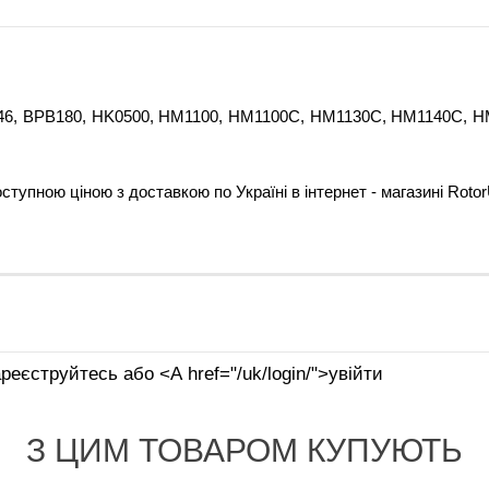
, 9046, BPB180, HK0500, HM1100, HM1100C, HM1130C, HM1140C,
доступною ціною з доставкою по Україні в інтернет - магазині Roto
реєструйтесь або <А href="/uk/login/">увійти
З ЦИМ ТОВАРОМ КУПУЮТЬ