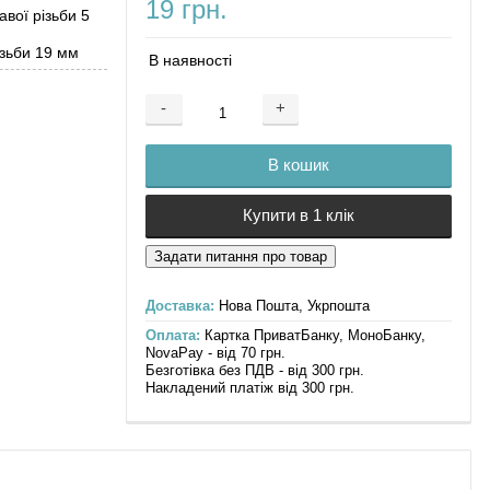
19 грн.
авої різьби 5
зьби 19 мм
В наявності
-
+
Додається ...
Доданий
В кошик
Купити в 1 клік
Доставка:
Нова Пошта, Укрпошта
Оплата:
Картка ПриватБанку, МоноБанку,
NovaPay - від 70 грн.
Безготівка без ПДВ - від 300 грн.
Накладений платіж від 300 грн.