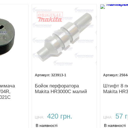
323913-1
2564
римача
Бойок перфоратора
Штифт 8 п
704R,
Makita HR3000C малий
Makita HR
021C
.
420 грн.
57 г
ЦІНА:
ЦІНА:
В наявності
В наявності