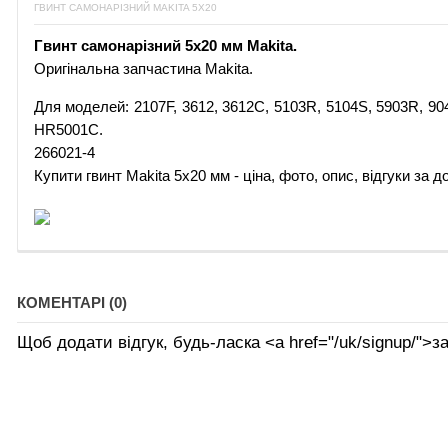
ГВИНТ САМОНАРІЗНИЙ MAKITA 5Х20
Гвинт самонарізний 5х20 мм Makita.
Оригінальна запчастина Makita.
Для моделей: 2107F, 3612, 3612C, 5103R, 5104S, 5903R
HR5001C.
266021-4
Купити гвинт Makita 5х20 мм - ціна, фото, опис, відгуки за 
КОМЕНТАРІ (0)
Щоб додати відгук, будь-ласка <а href="/uk/signup/">за