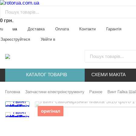
0 грн.
ru
ua
Доставка
Оплата
Контакти
Гарантія
Зареєструйтеся
Увійти в
КАТАЛОГ ТОВАРІВ
СХЕМИ MAKITA
Головна
Запчастини електроінструменту
Разное
Винт Гайка Ша
оригінал