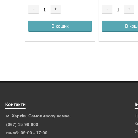
-
+
-
+
В кошик
В кош
Контакти
І
П
м. Харків. Самовивозу немає.
К
(067) 15-99-600
У
пн-сб: 09:00 - 17:00