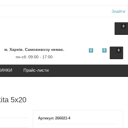
Знайти
0
м. Харків. Самовивозу немає.
0
0
0
пн-сб: 09:00 - 17:00
ИНКИ
Прайс-листи
ita 5х20
266021-4