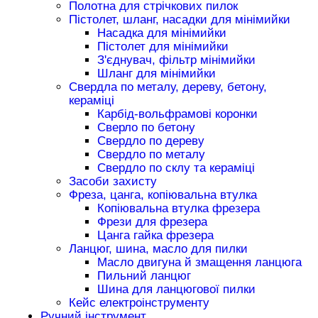
Полотна для стрічкових пилок
Пістолет, шланг, насадки для мінімийки
Насадка для мінімийки
Пістолет для мінімийки
З'єднувач, фільтр мінімийки
Шланг для мінімийки
Свердла по металу, дереву, бетону,
кераміці
Карбід-вольфрамові коронки
Сверло по бетону
Свердло по дереву
Свердло по металу
Свердло по склу та кераміці
Засоби захисту
Фреза, цанга, копіювальна втулка
Копіювальна втулка фрезера
Фрези для фрезера
Цанга гайка фрезера
Ланцюг, шина, масло для пилки
Масло двигуна й змащення ланцюга
Пильний ланцюг
Шина для ланцюгової пилки
Кейс електроінструменту
Ручний інструмент