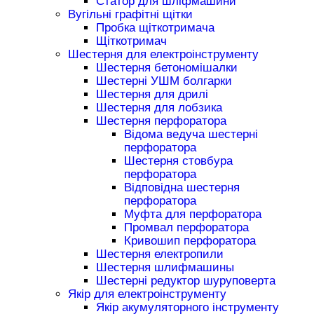
Статор для шліфмашини
Вугільні графітні щітки
Пробка щіткотримача
Щіткотримач
Шестерня для електроінструменту
Шестерня бетономішалки
Шестерні УШМ болгарки
Шестерня для дрилі
Шестерня для лобзика
Шестерня перфоратора
Відома ведуча шестерні
перфоратора
Шестерня стовбура
перфоратора
Відповідна шестерня
перфоратора
Муфта для перфоратора
Промвал перфоратора
Кривошип перфоратора
Шестерня електропили
Шестерня шлифмашины
Шестерні редуктор шуруповерта
Якір для електроінструменту
Якір акумуляторного інструменту