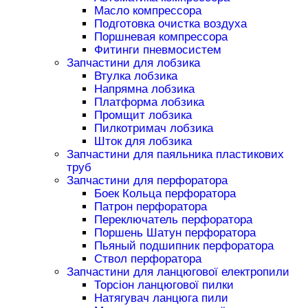
Масло компрессора
Подготовка очистка воздуха
Поршневая компрессора
Фитинги пневмосистем
Запчастини для лобзика
Втулка лобзика
Напрямна лобзика
Платформа лобзика
Промщит лобзика
Пилкотримач лобзика
Шток для лобзика
Запчастини для паяльника пластикових
труб
Запчастини для перфоратора
Боек Кольца перфоратора
Патрон перфоратора
Переключатель перфоратора
Поршень Шатун перфоратора
Пьяный подшипник перфоратора
Ствол перфоратора
Запчастини для ланцюгової електропили
Торсіон ланцюгової пилки
Натягувач ланцюга пили