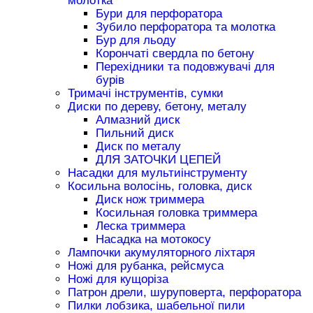
молотка
Бури для перфоратора
Зубило перфоратора та молотка
Бур для льоду
Корончаті свердла по бетону
Перехідники та подовжувачі для
бурів
Тримачі інструментів, сумки
Диски по дереву, бетону, металу
Алмазний диск
Пильний диск
Диск по металу
ДЛЯ ЗАТОЧКИ ЦЕПЕЙ
Насадки для мультиінструменту
Косильна волосінь, головка, диск
Диск нож триммера
Косильная головка триммера
Леска триммера
Насадка на мотокосу
Лампочки акумуляторного ліхтаря
Ножі для рубанка, рейсмуса
Ножі для кущоріза
Патрон дрели, шуруповерта, перфоратора
Пилки лобзика, шабельної пили