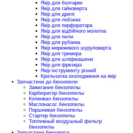
Якір для болгарки
Якір для гайковерта
Якір для дрилі
Якір для лобзика
Якір для перфоратора
Якір для відбійного молотка
Якір для пили
Якір для рубанка
Якір мережевого шуруповерта
Якір для тримера
Якір для шліфмашини
Якір для фрезера
Якір інструменту різний
Крильчатка охолодження на якір
Запчастини до бензопили
Зажигание бензопилы
Карбюратор бензопилы
Коленвал бензопилы
Маслонасос бензопилы
Поршневая бензопилы
Стартер бензопилы
Топливный воздушный фильтр
бензопилы
Запчастини бензокоси