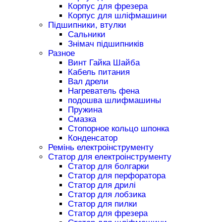
Корпус для фрезера
Корпус для шліфмашини
Підшипники, втулки
Сальники
Знімач підшипників
Разное
Винт Гайка Шайба
Кабель питания
Вал дрели
Нагреватель фена
подошва шлифмашины
Пружина
Смазка
Стопорное кольцо шпонка
Конденсатор
Ремінь електроінструменту
Статор для електроінструменту
Статор для болгарки
Статор для перфоратора
Статор для дрилі
Статор для лобзика
Статор для пилки
Статор для фрезера