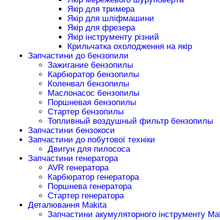
Якір для тримера
Якір для шліфмашини
Якір для фрезера
Якір інструменту різний
Крильчатка охолодження на якір
Запчастини до бензопили
Зажигание бензопилы
Карбюратор бензопилы
Коленвал бензопилы
Маслонасос бензопилы
Поршневая бензопилы
Стартер бензопилы
Топливный воздушный фильтр бензопилы
Запчастини бензокоси
Запчастини до побутової техніки
Двигун для пилососа
Запчастини генератора
AVR генератора
Карбюратор генератора
Поршнева генератора
Стартер генератора
Деталювання Makita
Запчастини акумуляторного інструменту Mak