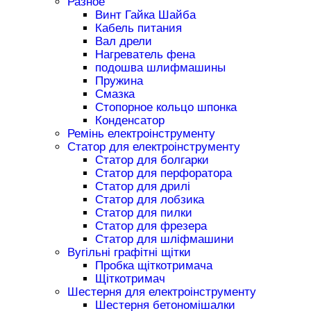
Разное
Винт Гайка Шайба
Кабель питания
Вал дрели
Нагреватель фена
подошва шлифмашины
Пружина
Смазка
Стопорное кольцо шпонка
Конденсатор
Ремінь електроінструменту
Статор для електроінструменту
Статор для болгарки
Статор для перфоратора
Статор для дрилі
Статор для лобзика
Статор для пилки
Статор для фрезера
Статор для шліфмашини
Вугільні графітні щітки
Пробка щіткотримача
Щіткотримач
Шестерня для електроінструменту
Шестерня бетономішалки