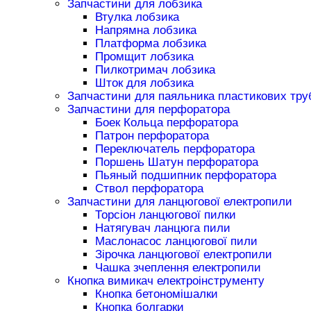
Запчастини для лобзика
Втулка лобзика
Напрямна лобзика
Платформа лобзика
Промщит лобзика
Пилкотримач лобзика
Шток для лобзика
Запчастини для паяльника пластикових тру
Запчастини для перфоратора
Боек Кольца перфоратора
Патрон перфоратора
Переключатель перфоратора
Поршень Шатун перфоратора
Пьяный подшипник перфоратора
Ствол перфоратора
Запчастини для ланцюгової електропили
Торсіон ланцюгової пилки
Натягувач ланцюга пили
Маслонасос ланцюгової пили
Зірочка ланцюгової електропили
Чашка зчеплення електропили
Кнопка вимикач електроінструменту
Кнопка бетономішалки
Кнопка болгарки