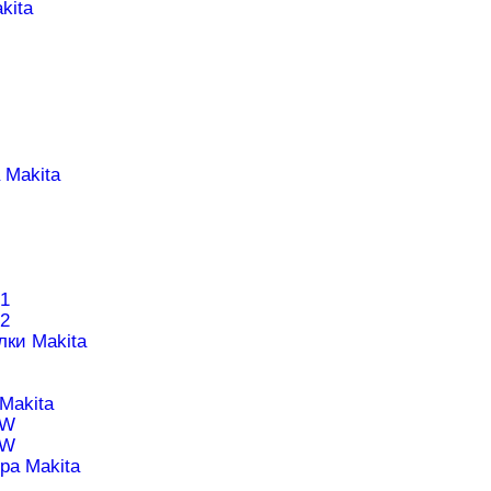
kita
 Makita
1
2
лки Makita
Makita
1W
0W
ра Makita