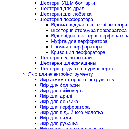
Шестерні УШМ болгарки
Шестерня для дрилі
Шестерня для лобзика
Шестерня перфоратора
Відома ведуча шестерні перфора
Шестерня стовбура перфоратора
Відповідна шестерня перфоратор
Муфта для перфоратора
Промвал перфоратора
Кривошип перфоратора
Шестерня електропили
Шестерня шлифмашины
Шестерні редуктор шуруповерта
Якір для електроінструменту
Якір акумуляторного інструменту
Якір для болгарки
Якір для гайковерта
Якір для дрилі
Якір для лобзика
Якір для перфоратора
Якір для відбійного молотка
Якір для пили
Якір для рубанка
Якір мережевого шуруповерта