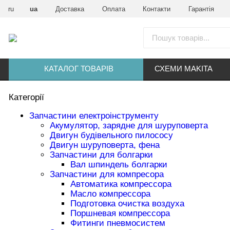
ru
ua
Доставка
Оплата
Контакти
Гарантія
КАТАЛОГ ТОВАРІВ
СХЕМИ MAKITA
Категорії
Запчастини електроінструменту
Акумулятор, зарядне для шуруповерта
Двигун будівельного пилососу
Двигун шуруповерта, фена
Запчастини для болгарки
Вал шпиндель болгарки
Запчастини для компресора
Автоматика компрессора
Масло компрессора
Подготовка очистка воздуха
Поршневая компрессора
Фитинги пневмосистем