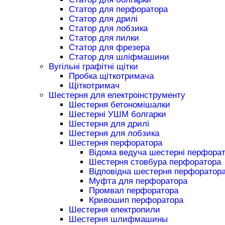
Статор для перфоратора
Статор для дрилі
Статор для лобзика
Статор для пилки
Статор для фрезера
Статор для шліфмашини
Вугільні графітні щітки
Пробка щіткотримача
Щіткотримач
Шестерня для електроінструменту
Шестерня бетономішалки
Шестерні УШМ болгарки
Шестерня для дрилі
Шестерня для лобзика
Шестерня перфоратора
Відома ведуча шестерні перфора
Шестерня стовбура перфоратора
Відповідна шестерня перфоратор
Муфта для перфоратора
Промвал перфоратора
Кривошип перфоратора
Шестерня електропили
Шестерня шлифмашины