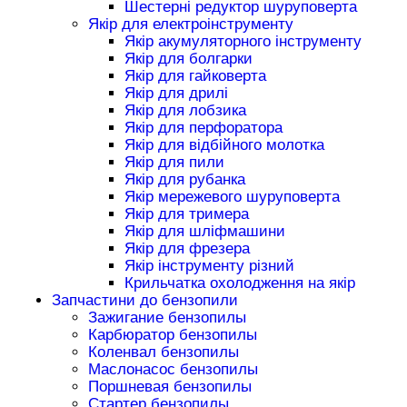
Шестерні редуктор шуруповерта
Якір для електроінструменту
Якір акумуляторного інструменту
Якір для болгарки
Якір для гайковерта
Якір для дрилі
Якір для лобзика
Якір для перфоратора
Якір для відбійного молотка
Якір для пили
Якір для рубанка
Якір мережевого шуруповерта
Якір для тримера
Якір для шліфмашини
Якір для фрезера
Якір інструменту різний
Крильчатка охолодження на якір
Запчастини до бензопили
Зажигание бензопилы
Карбюратор бензопилы
Коленвал бензопилы
Маслонасос бензопилы
Поршневая бензопилы
Стартер бензопилы