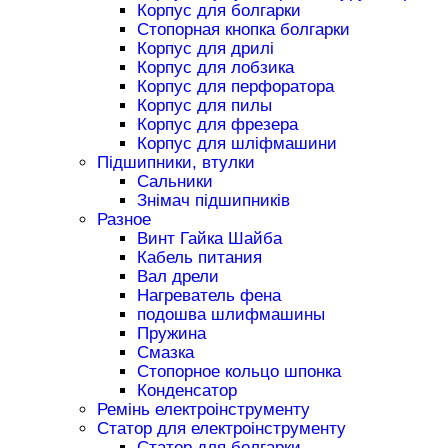
Корпус для болгарки
Стопорная кнопка болгарки
Корпус для дрилі
Корпус для лобзика
Корпус для перфоратора
Корпус для пилы
Корпус для фрезера
Корпус для шліфмашини
Підшипники, втулки
Сальники
Знімач підшипників
Разное
Винт Гайка Шайба
Кабель питания
Вал дрели
Нагреватель фена
подошва шлифмашины
Пружина
Смазка
Стопорное кольцо шпонка
Конденсатор
Ремінь електроінструменту
Статор для електроінструменту
Статор для болгарки