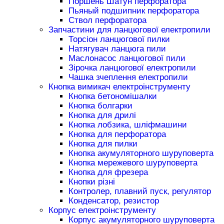
Поршень Шатун перфоратора
Пьяный подшипник перфоратора
Ствол перфоратора
Запчастини для ланцюгової електропили
Торсіон ланцюгової пилки
Натягувач ланцюга пили
Маслонасос ланцюгової пили
Зірочка ланцюгової електропили
Чашка зчеплення електропили
Кнопка вимикач електроінструменту
Кнопка бетономішалки
Кнопка болгарки
Кнопка для дрилі
Кнопка лобзика, шліфмашини
Кнопка для перфоратора
Кнопка для пилки
Кнопка акумуляторного шуруповерта
Кнопка мережевого шуруповерта
Кнопка для фрезера
Кнопки різні
Контролер, плавний пуск, регулятор
Конденсатор, резистор
Корпус електроінструменту
Корпус акумуляторного шуруповерта