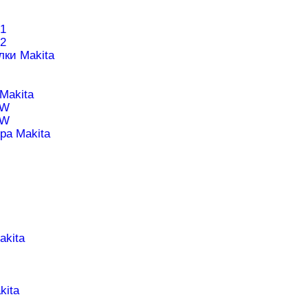
1
2
лки Makita
Makita
1W
0W
ра Makita
akita
kita