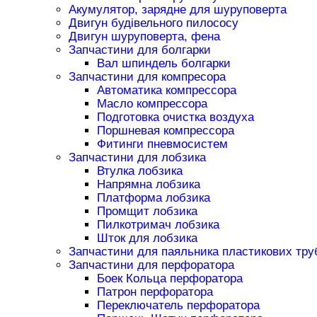
Акумулятор, зарядне для шуруповерта
Двигун будівельного пилососу
Двигун шуруповерта, фена
Запчастини для болгарки
Вал шпиндель болгарки
Запчастини для компресора
Автоматика компрессора
Масло компрессора
Подготовка очистка воздуха
Поршневая компрессора
Фитинги пневмосистем
Запчастини для лобзика
Втулка лобзика
Напрямна лобзика
Платформа лобзика
Промщит лобзика
Пилкотримач лобзика
Шток для лобзика
Запчастини для паяльника пластикових тру
Запчастини для перфоратора
Боек Кольца перфоратора
Патрон перфоратора
Переключатель перфоратора