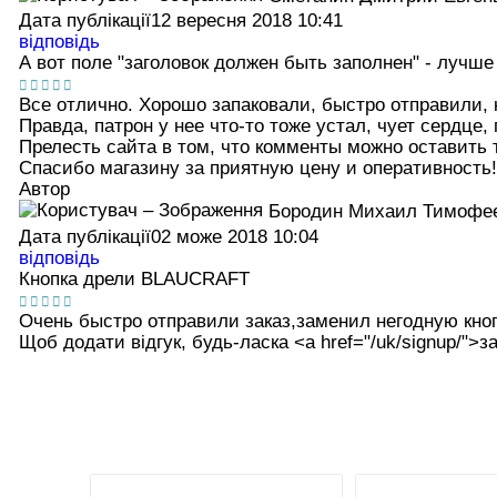
Дата публікації
12 вересня 2018 10:41
відповідь
А вот поле "заголовок должен быть заполнен" - лучше
Все отлично. Хорошо запаковали, быстро отправили, к
Правда, патрон у нее что-то тоже устал, чует сердце,
Прелесть сайта в том, что комменты можно оставить т
Спасибо магазину за приятную цену и оперативность!
Автор
Бородин Михаил Тимофе
Дата публікації
02 може 2018 10:04
відповідь
Кнопка дрели BLAUCRAFT
Очень быстро отправили заказ,заменил негодную кно
Щоб додати відгук, будь-ласка <а href="/uk/signup/">за