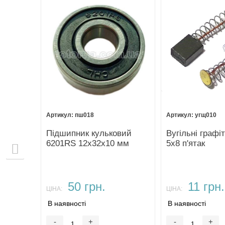
пш018
угщ010
 з
Підшипник кульковий
Вугільні графіт
1/2"-20
6201RS 12х32х10 мм
5х8 п'ятак
50 грн.
11 грн.
ЦІНА:
ЦІНА:
В наявності
В наявності
-
+
-
+