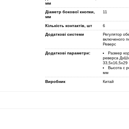
мм
Діаметр бокової кнопки,
11
мм
Кількість контактів, шт
6
Додаткові системи
Регулятор обе
включеного п
Реверс
Додаткові параметри:
Размер ко
реверса ДхШ
33,5х16,5х29
Высота с 
мм
Виробник
Китай