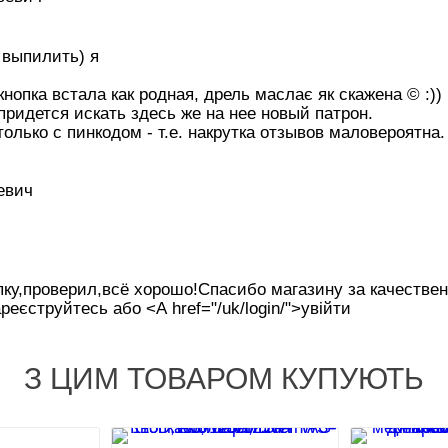
 выпилить) я
нопка встала как родная, дрель маслає як скажена © :))
 придется искать здесь же на нее новый патрон.
олько с пинкодом - т.е. накрутка отзывов маловероятна.
евич
пку,проверил,всё хорошо!Спасибо магазину за качестве
реєструйтесь або <А href="/uk/login/">увійти
З ЦИМ ТОВАРОМ КУПУЮТЬ