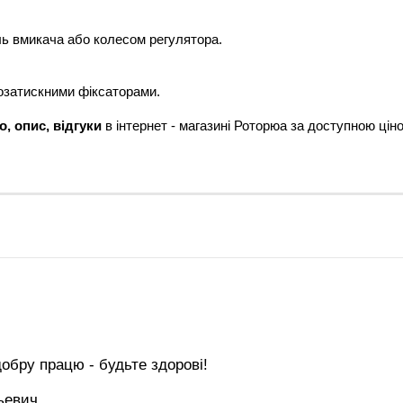
ль вмикача або колесом регулятора.
розатискними фіксаторами.
о, опис, відгуки
в інтернет - магазині Роторюа за доступною цін
обру працю - будьте здорові!
ьевич