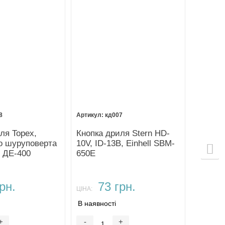
8
кд007
ля Topex,
Кнопка дриля Stern HD-
о шуруповерта
10V, ID-13B, Einhell SBM-
 ДЕ-400
650E
рн.
73 грн.
ЦІНА:
В наявності
+
-
+