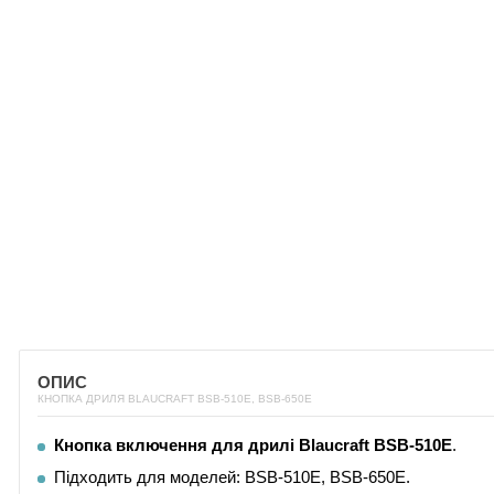
ОПИС
КНОПКА ДРИЛЯ BLAUCRAFT BSB-510E, BSB-650E
Кнопка включення для дрилі Blaucraft
BSB-510E
.
Підходить для моделей: BSB-510E, BSB-650E.