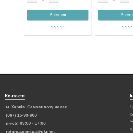
В кошик
В кош
Контакти
І
П
м. Харків. Самовивозу немає.
К
(067) 15-99-600
У
пн-сб: 09:00 - 17:00
У
rotorua.com.ua@ukr.net