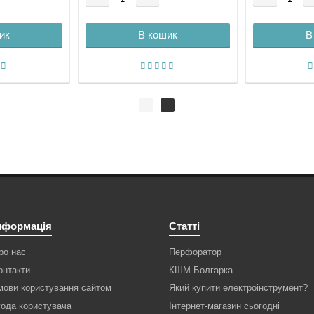
ик
В кошик
В
нформація
Статті
ро нас
Перфоратор
онтакти
КШМ Болгарка
мови користування сайтом
Який купити електроінструмент?
года користувача
Інтернет-магазин сьогодні