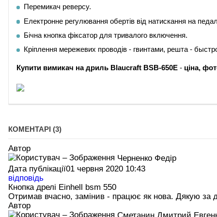
Перемикач реверсу.
Електронне регулювання обертів від натискання на педа
Бічна кнопка фіксатор для тривалого включення.
Кріплення мережевих проводів - гвинтами, решта - быст
Купити
вимикач на дриль Blaucraft BSB-650E
-
ціна, фот
КОМЕНТАРІ (3)
Автор
Черненко Федір
Дата публікації
01 червня 2020 10:43
відповідь
Кнопка дрелі Einhell bsm 550
Отримав вчасно, замінив - працює як нова. Дякую за д
Автор
Сметанин Дмитрий Евген