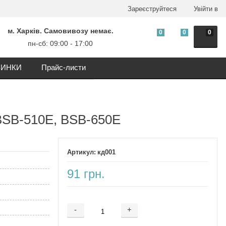
Зареєструйтеся
Увійти в
м. Харків. Самовивозу немає.
0
0
0
пн-сб: 09:00 - 17:00
ИНКИ
Прайс-листи
 BSB-510E, BSB-650E
кд001
91 грн.
-
+
Додається ...
Доданий