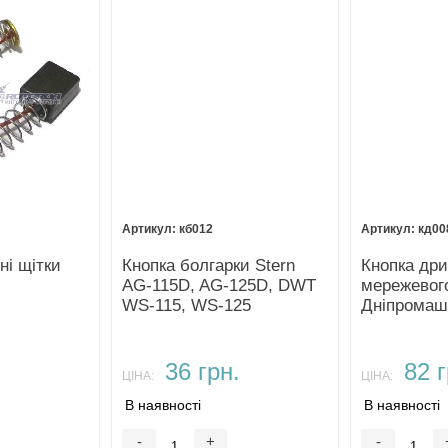
кб012
кд00
ні щітки
Кнопка болгарки Stern
Кнопка дри
AG-115D, AG-125D, DWT
мережевог
WS-115, WS-125
Дніпромаш
36 грн.
82 г
ЦІНА:
ЦІНА:
В наявності
В наявності
-
+
-