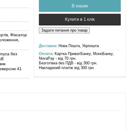
В кошик
Купити в 1 клік
ртів, Фіксатор
оложення,
Доставка:
Нова Пошта, Укрпошта
Оплата:
Картка ПриватБанку, МоноБанку,
рпуса без
NovaPay - від 70 грн.
хВ
Безготівка без ПДВ - від 300 грн.
 мм
Накладений платіж від 300 грн.
реверсом 41