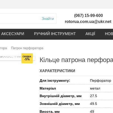
(067) 15-99-600
Знайти
rotorua.com.ua@ukr.net
АКСЕСУАРИ
РУЧНИЙ ІНСТРУМЕНТ
АКЦІЇ
НОВ
тора
Патрон перфоратора
СКИДКА
Кільце патрона перфор
-5%
ХАРАКТЕРИСТИКИ
Для інструменту:
Перфоратор
Матеріал
метал
Внутрішній діаметр, мм
27.5
Зовнішній діаметр, мм
49.5
Висота, мм
49