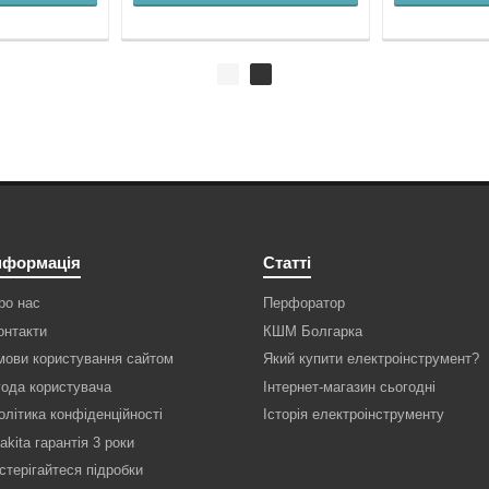
нформація
Статті
ро нас
Перфоратор
онтакти
КШМ Болгарка
мови користування сайтом
Який купити електроінструмент?
года користувача
Інтернет-магазин сьогодні
олітика конфіденційності
Історія електроінструменту
akita гарантія 3 роки
стерігайтеся підробки