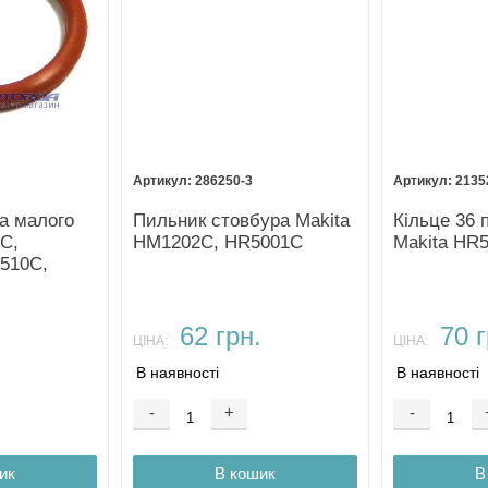
286250-3
2135
ка малого
Пильник стовбура Makita
Кільце 36
C,
HM1202C, HR5001C
Makita HR
510C,
.
62 грн.
70 г
ЦІНА:
ЦІНА:
В наявності
В наявності
-
+
-
ик
В кошик
В