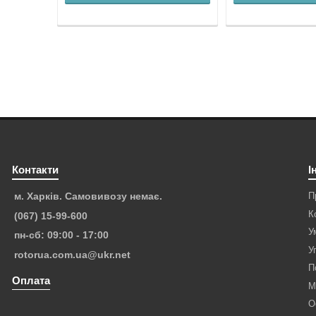
Контакти
І
П
м. Харків. Самовивозу немає.
К
(067) 15-99-600
У
пн-сб: 09:00 - 17:00
У
rotorua.com.ua@ukr.net
П
Оплата
M
О