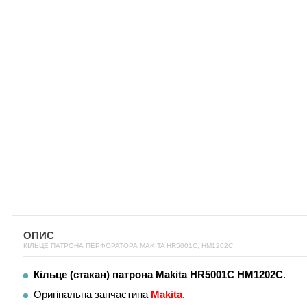
ОПИС
КІЛЬЦЕ ПАТРОНА ПЕРФОРАТОРА MAKITA HR5001С, HM1202C
Кільце (стакан) патрона Makita HR5001С HM1202C
.
Оригінальна запчастина
Makita
.