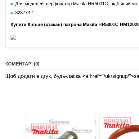
Для моделей: перфоратор Makita HR5001С; відбійний м
323773-1
Купити
Кільце (стакан) патрона Makita HR5001С HM120
КОМЕНТАРІ (0)
Щоб додати відгук, будь-ласка <а href="/uk/signup/">за