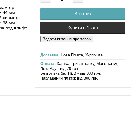
Додається ...
Доданий
иаметр
и 44 мм
В кошик
й диаметр
и 38 мм
Купити в 1 клік
за под штифт
Доставка:
Нова Пошта, Укрпошта
Оплата:
Картка ПриватБанку, МоноБанку,
NovaPay - від 70 грн.
Безготівка без ПДВ - від 300 грн.
Накладений платіж від 300 грн.