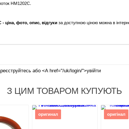
олоток HM1202C.
2C
- ціна, фото, опис, відгуки
за доступною ціною можна в інтерне
реєструйтесь або <А href="/uk/login/">увійти
З ЦИМ ТОВАРОМ КУПУЮТЬ
оригинал
оригінал