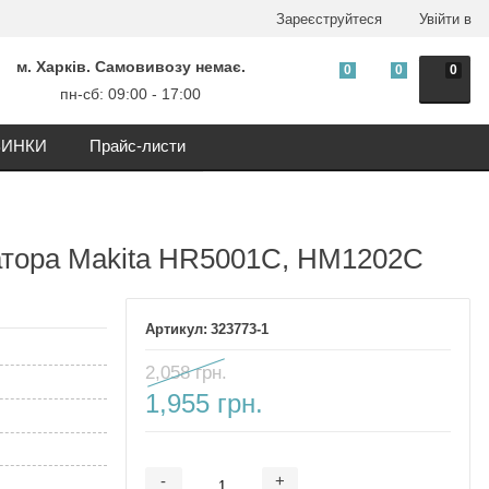
Зареєструйтеся
Увійти в
м. Харків. Самовивозу немає.
0
0
0
пн-сб: 09:00 - 17:00
ИНКИ
Прайс-листи
атора Makita HR5001С, HM1202C
323773-1
2,058 грн.
1,955 грн.
-
+