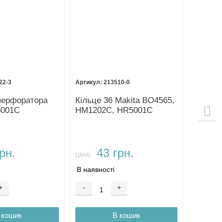
22-3
213510-0
 перфоратора
Кільце 36 Makita BO4565,
5001C
HM1202C, HR5001C
рн.
43 грн.
ЦІНА:
В наявності
+
-
+
 кошик
В кошик