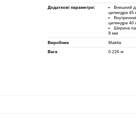
Додаткові параметри:
Внешний д
цилиндра 45 
Внутренни
цилиндра 40 
Ширина па
8 мм
Виробник
Makita
Вага
0.226 кг