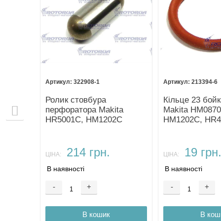
322908-1
213394-6
ипника
Ролик стовбура
Кільце 23 бой
,
перфоратора Makita
Makita HM0870
HR5001C, HM1202C
HM1202C, HR4
HR5001C
214 грн.
19 грн
ЦІНА:
ЦІНА:
В наявності
В наявності
-
+
-
+
В кошик
В кош