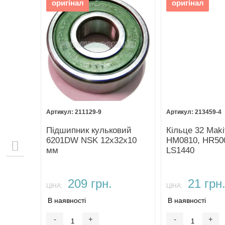
оригінал
оригінал
211129-9
213459-4
щітки
Підшипник кульковий
Кільце 32 Maki
13,5 П-
6201DW NSK 12х32х10
HM0810, HR50
мм
LS1440
209 грн.
21 грн
ЦІНА:
ЦІНА:
В наявності
В наявності
-
+
-
+