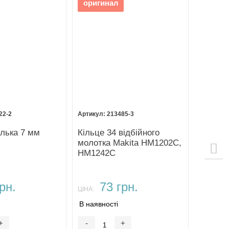
оригинал
22-2
213485-3
улька 7 мм
Кільце 34 відбійного
молотка Makita HM1202C,
HM1242C
рн.
73 грн.
ЦІНА:
В наявності
+
-
+