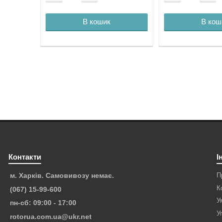
В кошик
В кош
Контакти
І
П
м. Харків. Самовивозу немає.
К
(067) 15-99-600
У
пн-сб: 09:00 - 17:00
У
rotorua.com.ua@ukr.net