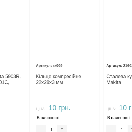
кк009
2160
ta 5903R,
Кільце компресійне
Сталева к
01C,
22х28х3 мм
Makita
.
10 грн.
10 г
ЦІНА:
ЦІНА:
В наявності
В наявності
-
+
-