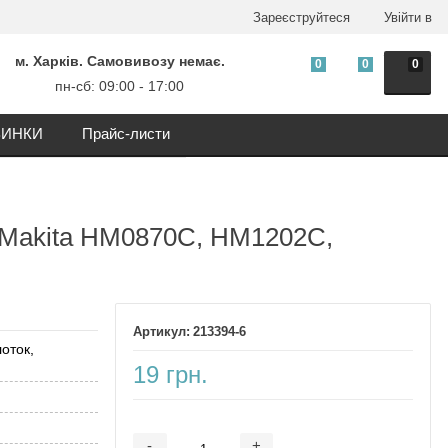
Зареєструйтеся
Увійти в
м. Харків. Самовивозу немає.
0
0
0
пн-сб: 09:00 - 17:00
ИНКИ
Прайс-листи
о Makita HM0870C, HM1202C,
213394-6
оток,
19 грн.
-
+