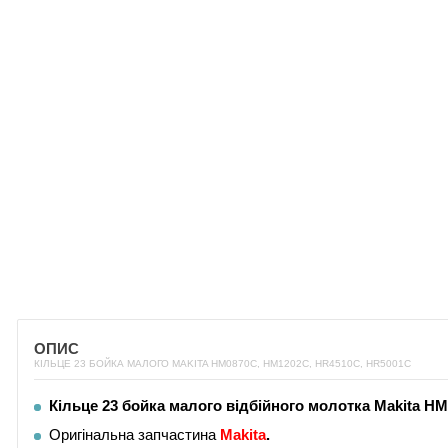
ОПИС
КІЛЬЦЕ 23 БОЙКА МАЛОГО MAKITA HM0870C, HM1202C, HR4510C, HR5001C
Кільце 23 бойка малого відбійного молотка Makita H
Оригінальна запчастина
Makita
.