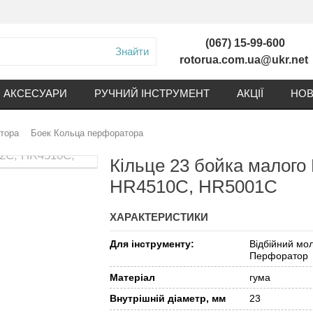
(067) 15-99-600
Знайти
rotorua.com.ua@ukr.net
АКСЕСУАРИ
РУЧНИЙ ІНСТРУМЕНТ
АКЦІЇ
НОВ
тора
Боек Кольца перфоратора
Кільце 23 бойка малог
HR4510C, HR5001C
ХАРАКТЕРИСТИКИ
Для інструменту:
Відбійний мол
Перфоратор
Матеріал
гума
Внутрішній діаметр, мм
23