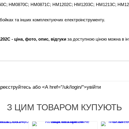
M0860C; HM0870C; HM0871C; HM1202C; HM1203C; HM1213C; HM1
 бойках та інших комплектуючих електроінструменту.
1202C
- ціна, фото, опис, відгуки
за доступною ціною можна в інт
реєструйтесь або <А href="/uk/login/">увійти
З ЦИМ ТОВАРОМ КУПУЮТЬ