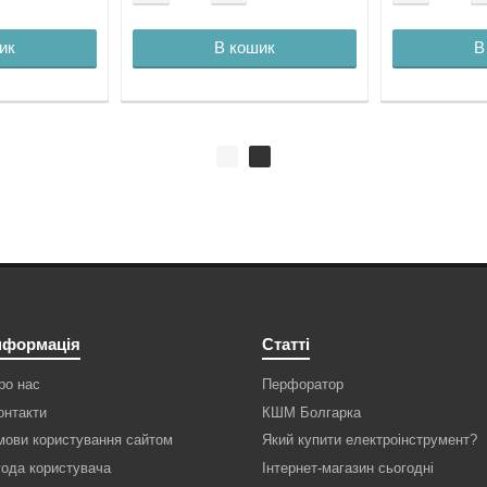
ик
В кошик
В
нформація
Статті
ро нас
Перфоратор
онтакти
КШМ Болгарка
мови користування сайтом
Який купити електроінструмент?
года користувача
Інтернет-магазин сьогодні