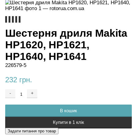
Шестерня дриля Makita
HP1620, HP1621,
HP1640, HP1641
226579-5
232 грн.
-
+
Додається ...
Доданий
В кошик
Купити в 1 клік