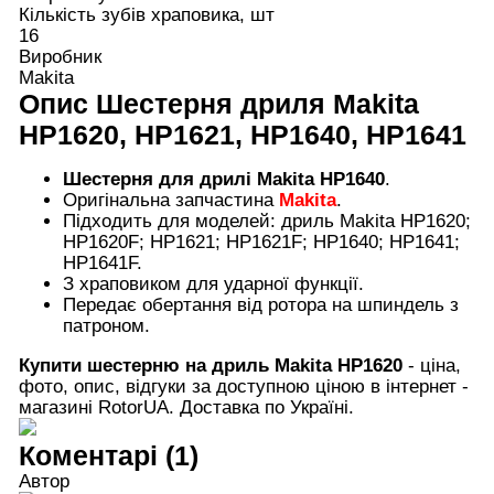
Кількість зубів храповика, шт
16
Виробник
Makita
Опис
Шестерня дриля Makita
HP1620, HP1621, HP1640, HP1641
Шестерня для дрилі Makita HP1640
.
Оригінальна запчастина
Makita
.
Підходить для моделей: дриль Makita HP1620;
HP1620F; HP1621; HP1621F; HP1640; HP1641;
HP1641F.
З храповиком для ударної функції.
Передає обертання від ротора на шпиндель з
патроном.
Купити шестерню на дриль Makita HP1620
- ціна,
фото, опис, відгуки за доступною ціною в інтернет -
магазині RotorUA. Доставка по Україні.
Коментарі (1)
Автор