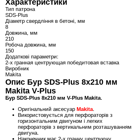
Характеристики
Тип патрона
SDS-Plus
Діаметр свердління в бетоні, мм
8
Довжина, мм
210
Робоча довжина, мм
150
Додаткові параметри:
2-х гранная центрующая победитовая вставка
Виробник
Makita
Опис
Бур SDS-Plus 8x210 мм
Makita V-Plus
Бур SDS-Plus 8х210 мм V-Plus Makita.
Оригінальний аксесуар
Makita
.
Використовується для перфораторів з
горизонтальним двигуном і легких
перфораторів з вертикальним розташуванням
двигуна.
Наконечник має 2-х гранну центруючу