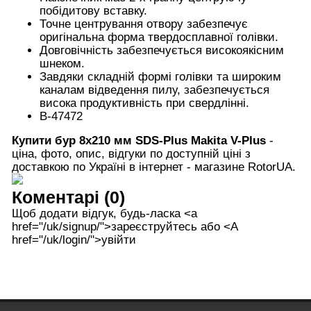
побідитову вставку.
Точне центрування отвору забезпечує
оригінальна форма твердосплавної голівки.
Довговічність забезпечується високоякісним
шнеком.
Завдяки складній формі голівки та широким
каналам відведення пилу, забезпечується
висока продуктивність при свердлінні.
B-47472
Купити бур 8х210 мм SDS-Plus Makita V-Plus
-
ціна, фото, опис, відгуки по доступній ціні з
доставкою по Україні в інтернет - магазине RotorUA.
Коментарі (0)
Щоб додати відгук, будь-ласка <а
href="/uk/signup/">зареєструйтесь або <А
href="/uk/login/">увійти