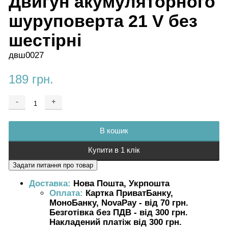
Двигун акумуляторного
шуруповерта 21 V без
шестірні
двш0027
189 грн.
-
+
Додається ...
Доданий
В кошик
Купити в 1 клік
Доставка:
Нова Пошта, Укрпошта
Оплата:
Картка ПриватБанку,
МоноБанку, NovaPay - від 70 грн.
Безготівка без ПДВ - від 300 грн.
Накладений платіж від 300 грн.