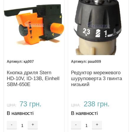
кд007
раш009
Кнопка дриля Stern
Редуктор мережевого
HD-10V, ID-13B, Einhell
шуруповерта 3 гвинта
SBM-650E
низький
73 грн.
238 грн.
ЦІНА:
ЦІНА:
В наявності
В наявності
-
+
-
+