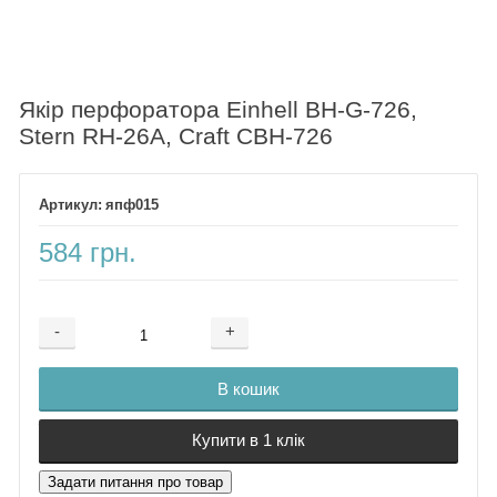
Якір перфоратора Einhell BH-G-726,
Stern RH-26A, Craft CBH-726
япф015
584 грн.
-
+
Додається ...
Доданий
В кошик
Купити в 1 клік