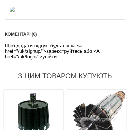
КОМЕНТАРІ (0)
Щоб додати відгук, будь-ласка <а
href="/uk/signup/">зареєструйтесь або <А
href="/uk/login/">увійти
З ЦИМ ТОВАРОМ КУПУЮТЬ