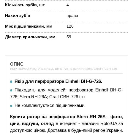
Кількість зубів, шт
4
Нахил зубів
право
Між підшипниками, мм
126
Діаметр крильчатки, мм
59
ОПИС
ЯКІР ПЕРФОРАТОРА EINHELL BH-G-726, STERN RH-26A, CRAFT CBH-726
Якір для перфоратора Einhell BH-G-726.
Підходить для моделей: перфоратор Einhell BH-G-
726; Stern RH-26A; Craft CBH-726 і ін.
Не комплектується підшипниками.
Купити ротор на перфоратор Stern RH-26A - фото,
ціни, відгуки, огляд
в інтернет - магазині RotorUA за
доступною ціною. Доставка в будь-який регіон України.