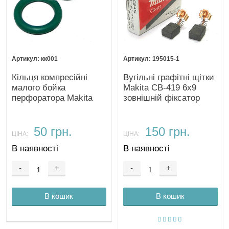
кк001
195015-1
Кільця компресійні
Вугільні графітні щітки
малого бойка
Makita CB-419 6х9
перфоратора Makita
зовнішній фіксатор
HR2450 аналог
50 грн.
150 грн.
ЦІНА:
ЦІНА:
В наявності
В наявності
-
+
-
+
В кошик
В кошик