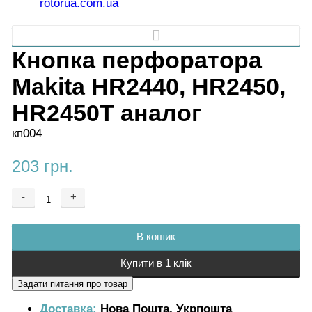
Кнопка перфоратора
Makita HR2440, HR2450,
HR2450T аналог
кп004
203 грн.
-
+
Додається ...
Доданий
В кошик
Купити в 1 клік
Доставка:
Нова Пошта, Укрпошта