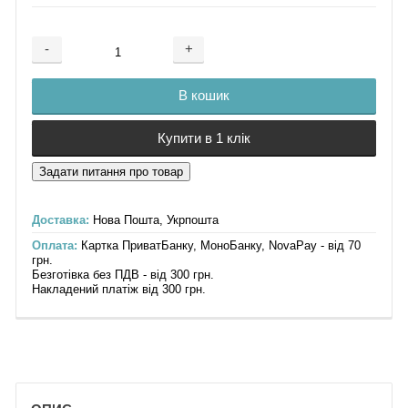
-
+
Додається ...
Доданий
В кошик
Купити в 1 клік
Доставка:
Нова Пошта, Укрпошта
Оплата:
Картка ПриватБанку, МоноБанку, NovaPay - від 70
грн.
Безготівка без ПДВ - від 300 грн.
Накладений платіж від 300 грн.