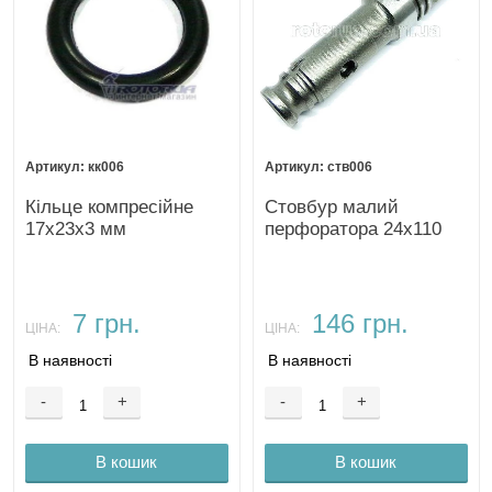
кк006
ств006
Кільце компресійне
Стовбур малий
17х23х3 мм
перфоратора 24х110
7 грн.
146 грн.
ЦІНА:
ЦІНА:
В наявності
В наявності
-
+
-
+
В кошик
В кошик