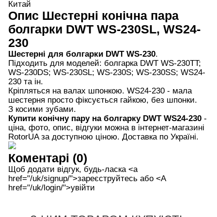
Китай
Опис
Шестерні конічна пара
болгарки DWT WS-230SL, WS24-
230
Шестерні для болгарки DWT WS-230
.
Підходить для моделей: болгарка DWT WS-230ТT;
WS-230DS; WS-230SL; WS-230S; WS-230SS; WS24-
230 та ін.
Кріпляться на валах шпонкою. WS24-230 - мала
шестерня просто фіксується гайкою, без шпонки.
З косими зубами.
Купити конічну пару на болгарку DWT WS24-230
-
ціна, фото, опис, відгуки можна в інтернет-магазині
RotorUA за доступною ціною. Доставка по Україні.
Коментарі (0)
Щоб додати відгук, будь-ласка <а
href="/uk/signup/">зареєструйтесь або <А
href="/uk/login/">увійти