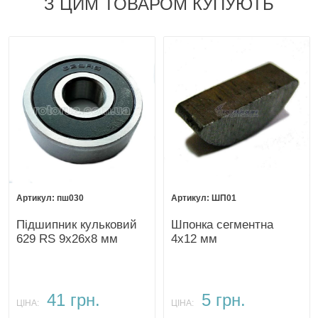
З ЦИМ ТОВАРОМ КУПУЮТЬ
пш030
ШП01
Підшипник кульковий
Шпонка сегментна
629 RS 9х26х8 мм
4х12 мм
41 грн.
5 грн.
ЦІНА:
ЦІНА: