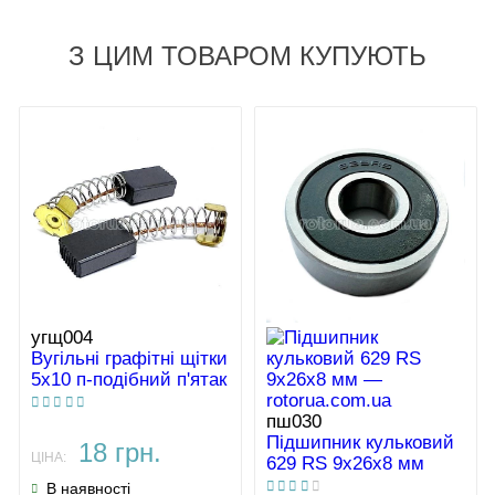
З ЦИМ ТОВАРОМ КУПУЮТЬ
угщ004
Вугільні графітні щітки
5х10 п-подібний п'ятак
пш030
Підшипник кульковий
18 грн.
ЦІНА:
629 RS 9х26х8 мм
В наявності