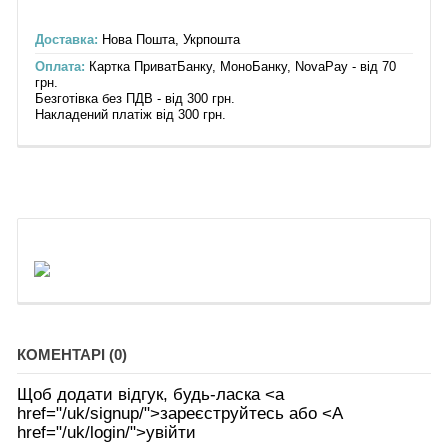
Доставка:
Нова Пошта, Укрпошта
Оплата:
Картка ПриватБанку, МоноБанку, NovaPay - від 70
грн.
Безготівка без ПДВ - від 300 грн.
Накладений платіж від 300 грн.
КОМЕНТАРІ (0)
Щоб додати відгук, будь-ласка <а
href="/uk/signup/">зареєструйтесь або <А
href="/uk/login/">увійти