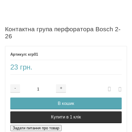
Контактна група перфоратора Bosch 2-
26
кгр01
23 грн.
-
+
Додається ...
Доданий
В кошик
Купити в 1 клік