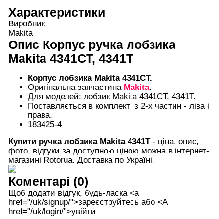
Характеристики
Виробник
Makita
Опис
Корпус ручка лобзика
Makita 4341CT, 4341T
Корпус лобзика Makita 4341CT.
Оригінальна запчастина
Makita
.
Для моделей: лобзик Makita 4341CT, 4341T.
Поставляється в комплекті з 2-х частин - ліва і
права.
183425-4
Купити ручка лобзика Makita 4341T
- ціна, опис,
фото, відгуки за доступною ціною можна в інтернет-
магазині Rotorua. Доставка по Україні.
Коментарі (0)
Щоб додати відгук, будь-ласка <а
href="/uk/signup/">зареєструйтесь або <А
href="/uk/login/">увійти