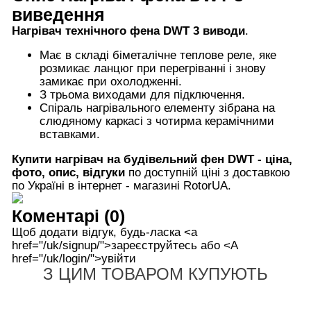
виведення
Нагрівач технічного фена DWT 3 виводи
.
Має в складі біметалічне теплове реле, яке
розмикає ланцюг при перегріванні і знову
замикає при охолодженні.
З трьома виходами для підключення.
Спіраль нагрівального елементу зібрана на
слюдяному каркасі з чотирма керамічними
вставками.
Купити нагрівач на будівельний фен DWT
- ціна,
фото, опис, відгуки
по доступній ціні з доставкою
по Україні в інтернет - магазині RotorUA.
Коментарі (0)
Щоб додати відгук, будь-ласка <а
href="/uk/signup/">зареєструйтесь або <А
href="/uk/login/">увійти
З ЦИМ ТОВАРОМ КУПУЮТЬ