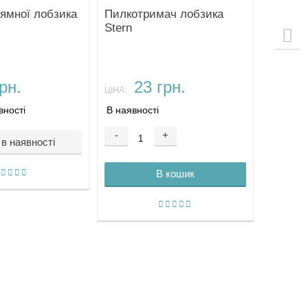
ямної лобзика
Пилкотримач лобзика
Stern
рн.
23 грн.
ЦІНА:
вності
В наявності
-
+
в наявності
В кошик