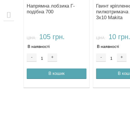
ка
Напрямна лобзика Г-
Гвинт кріпленн
Stern
подібна 700
пилкотримача 
3х10 Makita
105 грн.
10 грн
ЦІНА:
ЦІНА:
В наявності
В наявності
-
+
-
+
В кошик
В кош