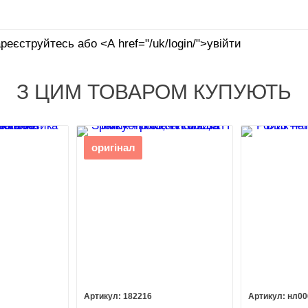
реєструйтесь або <А href="/uk/login/">увійти
З ЦИМ ТОВАРОМ КУПУЮТЬ
оригінал
182216
нл00