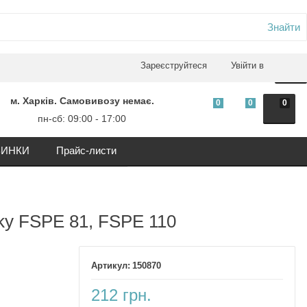
Знайти
0
Зареєструйтеся
Увійти в
м. Харків. Самовивозу немає.
0
0
0
пн-сб: 09:00 - 17:00
ИНКИ
Прайс-листи
ky FSPE 81, FSPE 110
150870
212 грн.