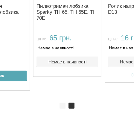
я
Пилкотримач лобзика
Ролик напр
лобзика
Sparky TH 65, TH 65E, TH
D13
70E
.
65 грн.
16 г
ЦІНА:
ЦІНА:
Немає в наявності
Немає в ная
Немає в наявності
Немає 
ик