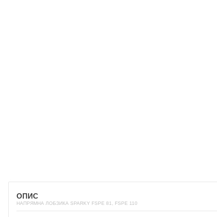
ОПИС
НАПРЯМНА ЛОБЗИКА SPARKY FSPE 81, FSPE 110