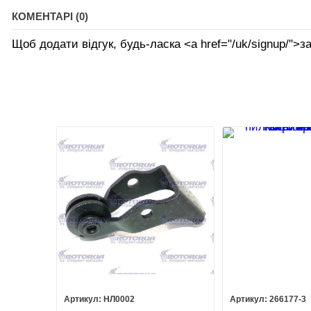
КОМЕНТАРІ (0)
Щоб додати відгук, будь-ласка <а href="/uk/signup/">за
НЛ0002
266177-3