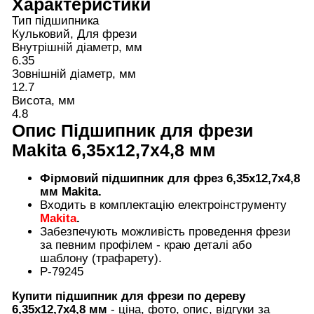
Характеристики
Тип підшипника
Кульковий, Для фрези
Внутрішній діаметр, мм
6.35
Зовнішній діаметр, мм
12.7
Висота, мм
4.8
Опис
Підшипник для фрези
Makita 6,35х12,7х4,8 мм
Фірмовий підшипник
для фрез
6,35х12,7х4,8
мм Makita
.
Входить в комплектацію електроінструменту
Makita
.
Забезпечують можливість проведення фрези
за певним профілем - краю деталі або
шаблону (трафарету).
P-79245
Купити
підшипник
для фрези по дереву
6,35х12,7х4,8 мм
- ціна, фото, опис, відгуки за