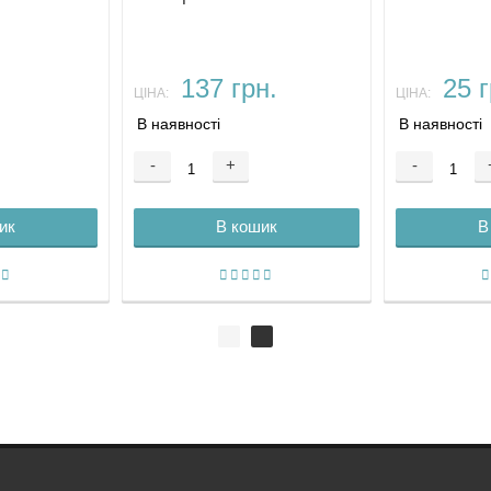
.
137 грн.
25 г
ЦІНА:
ЦІНА:
В наявності
В наявності
-
+
-
ик
В кошик
В