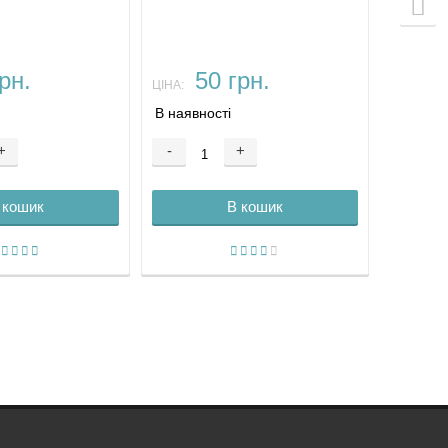
рн.
50 грн.
ЦІНА:
В наявності
+
-
+
 кошик
В кошик