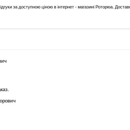
 відгуки за доступною ціною в інтернет - магазині Роторюа. Доставк
вич
каз.
торович