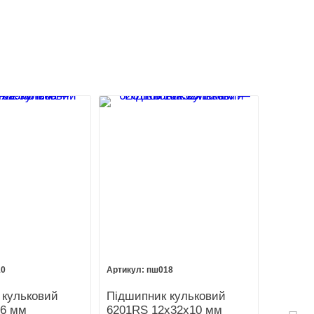
10
пш018
 кульковий
Підшипник кульковий
х6 мм
6201RS 12х32х10 мм