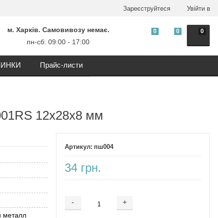
Зареєструйтеся
Увійти в
м. Харків. Самовивозу немає.
0
0
0
пн-сб: 09:00 - 17:00
ИНКИ
Прайс-листи
001RS 12х28х8 мм
пш004
34 грн.
-
+
Додається ...
Доданий
й металл