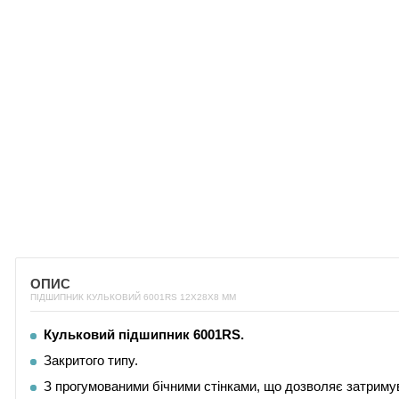
ОПИС
ПІДШИПНИК КУЛЬКОВИЙ 6001RS 12Х28Х8 ММ
Кульковий підшипник 6001RS.
Закритого типу.
З прогумованими бічними стінками, що дозволяє затримува