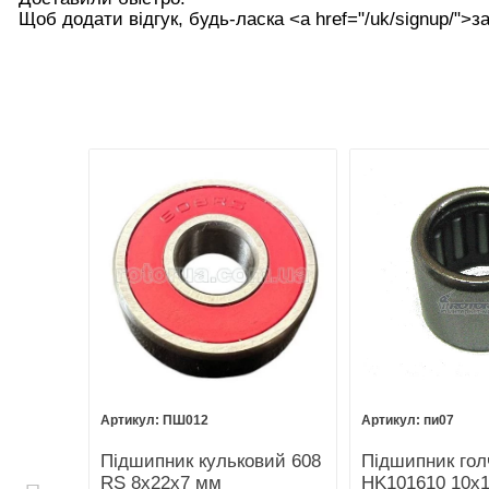
Щоб додати відгук, будь-ласка <а href="/uk/signup/">за
ПШ012
пи07
щітки
Підшипник кульковий 608
Підшипник гол
 п'ятак
RS 8х22х7 мм
HK101610 10х