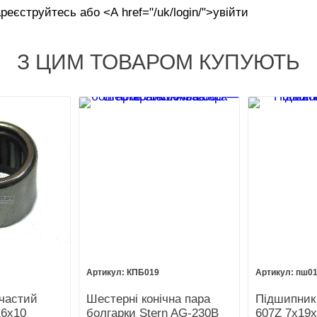
реєструйтесь або <А href="/uk/login/">увійти
З ЦИМ ТОВАРОМ КУПУЮТЬ
КПБ019
пш0
частий
Шестерні конічна пара
Підшипник
16х10
болгарки Stern AG-230B
607Z 7х19