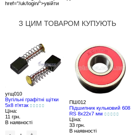
href="/uk/login/">увійти
З ЦИМ ТОВАРОМ КУПУЮТЬ
угщ010
Вугільні графітні щітки
ПШ012
5х8 п'ятак
Підшипник кульковий 608
Ціна:
RS 8х22х7 мм
11 грн.
Ціна:
В наявності
33 грн.
В наявності
-
+