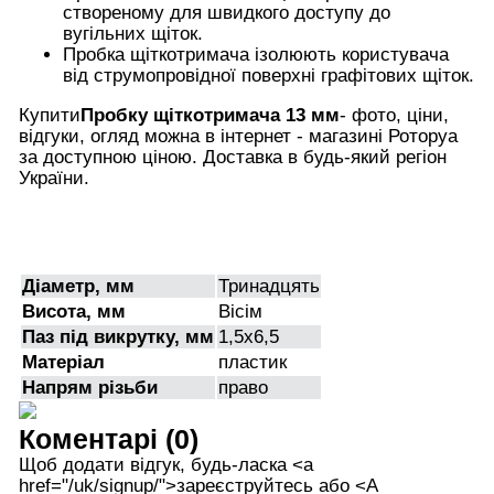
створеному для швидкого доступу до
вугільних щіток.
Пробка щіткотримача ізолюють користувача
від струмопровідної поверхні графітових щіток.
Купити
Пробку щіткотримача 13 мм
- фото, ціни,
відгуки, огляд можна в інтернет - магазині Роторуа
за доступною ціною. Доставка в будь-який регіон
України.
Діаметр, мм
Тринадцять
Висота, мм
Вісім
Паз під викрутку, мм
1,5х6,5
Матеріал
пластик
Напрям різьби
право
Коментарі (0)
Щоб додати відгук, будь-ласка <а
href="/uk/signup/">зареєструйтесь або <А