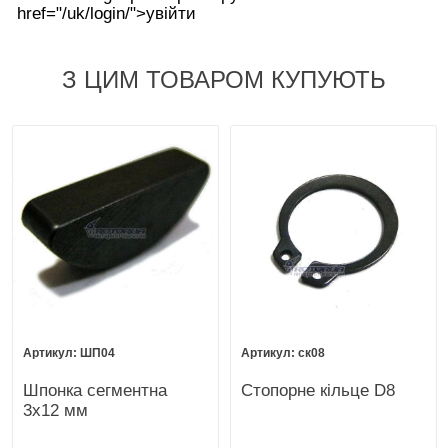
href="/uk/login/">увійти
З ЦИМ ТОВАРОМ КУПУЮТЬ
ШП04
ск08
Шпонка сегментна
Стопорне кільце D8
3х12 мм