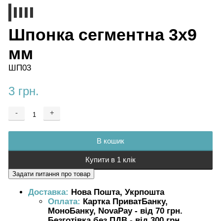
Шпонка сегментна 3х9
мм
ШП03
3 грн.
-
+
Додається ...
Доданий
В кошик
Купити в 1 клік
Доставка:
Нова Пошта, Укрпошта
Оплата:
Картка ПриватБанку,
МоноБанку, NovaPay - від 70 грн.
Безготівка без ПДВ - від 300 грн.