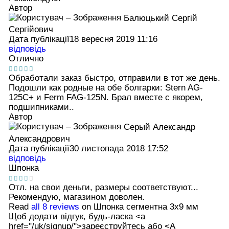
Автор
Балюцький Сергій
Сергійович
Дата публікації
18 вересня 2019 11:16
відповідь
Отлично
Обработали заказ быстро, отправили в тот же день.
Подошли как родные на обе болгарки: Stern AG-
125C+ и Ferm FAG-125N. Брал вместе с якорем,
подшипниками..
Автор
Серый Александр
Александрович
Дата публікації
30 листопада 2018 17:52
відповідь
Шпонка
Отл. на свои деньги, размеры соответствуют...
Рекомендую, магазином доволен.
Read
all 8 reviews
on Шпонка сегментна 3х9 мм
Щоб додати відгук, будь-ласка <а
href="/uk/signup/">зареєструйтесь або <А