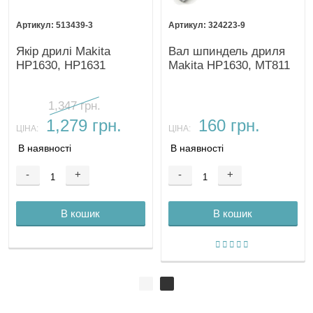
513439-3
324223-9
Якір дрилі Makita
Вал шпиндель дриля
HP1630, HP1631
Makita HP1630, MT811
1,347 грн.
1,279 грн.
160 грн.
ЦІНА:
ЦІНА:
В наявності
В наявності
-
+
-
+
В кошик
В кошик