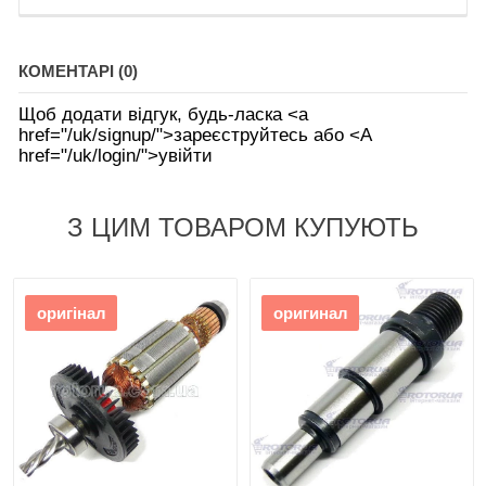
КОМЕНТАРІ (0)
Щоб додати відгук, будь-ласка <а
href="/uk/signup/">зареєструйтесь або <А
href="/uk/login/">увійти
З ЦИМ ТОВАРОМ КУПУЮТЬ
оригінал
оригинал