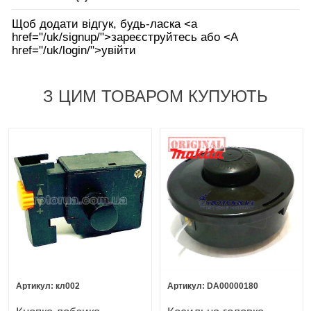
Щоб додати відгук, будь-ласка <а
href="/uk/signup/">зареєструйтесь або <А
href="/uk/login/">увійти
З ЦИМ ТОВАРОМ КУПУЮТЬ
кл002
DA00000180