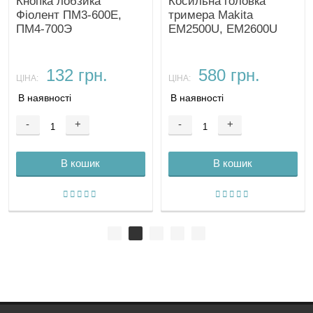
Кнопка лобзика
Косильна головка
Фіолент ПМ3-600Е,
тримера Makita
ПМ4-700Э
EM2500U, EM2600U
М8х1,25 LH
132 грн.
580 грн.
ЦІНА:
ЦІНА:
В наявності
В наявності
-
+
-
+
В кошик
В кошик