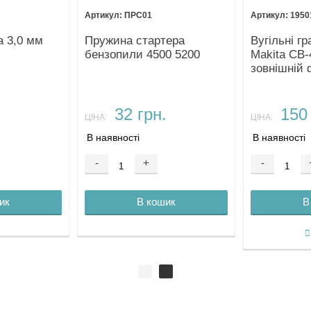
ПРС01
1950
а 3,0 мм
Пружина стартера
Вугільні гр
бензопили 4500 5200
Makita CB-
зовнішній 
32 грн.
150 
ЦІНА:
ЦІНА:
В наявності
В наявності
-
+
-
ик
В кошик
В