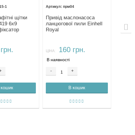
15-1
прм04
афітні щітки
Привід маслонасоса
419 6х9
ланцюгової пили Einhell
фіксатор
Royal
грн.
160 грн.
ЦІНА:
В наявності
+
-
+
 кошик
В кошик