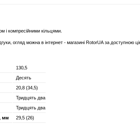
м і компресійними кільцями.
відгуки, огляд можна в інтернет - магазині RotorUA за доступною ц
130,5
Десять
20,8 (34,5)
Тридцять два
Тридцять два
, мм
29,5 (26)