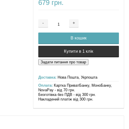
679 грн.
-
+
Додається ...
Доданий
В кошик
Купити в 1 клік
Доставка:
Нова Пошта, Укрпошта
Оплата:
Картка ПриватБанку, МоноБанку,
NovaPay - від 70 грн.
Безготівка без ПДВ - від 300 грн.
Накладений платіж від 300 грн.