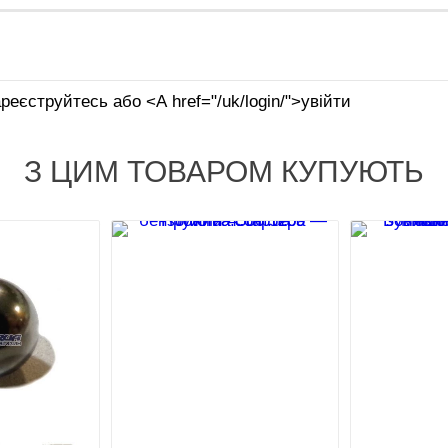
реєструйтесь або <А href="/uk/login/">увійти
З ЦИМ ТОВАРОМ КУПУЮТЬ