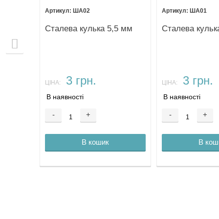
ША02
ША01
5 мм
Сталева кулька 5,5 мм
Сталева кульк
3 грн.
3 грн.
ЦІНА:
ЦІНА:
В наявності
В наявності
-
+
-
+
В кошик
В кош