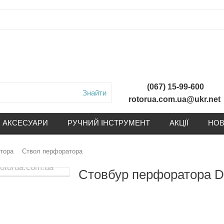
(067) 15-99-600
Знайти
rotorua.com.ua@ukr.net
АКСЕСУАРИ
РУЧНИЙ ІНСТРУМЕНТ
АКЦІЇ
НОВ
тора
Ствол перфоратора
Стовбур перфоратора D