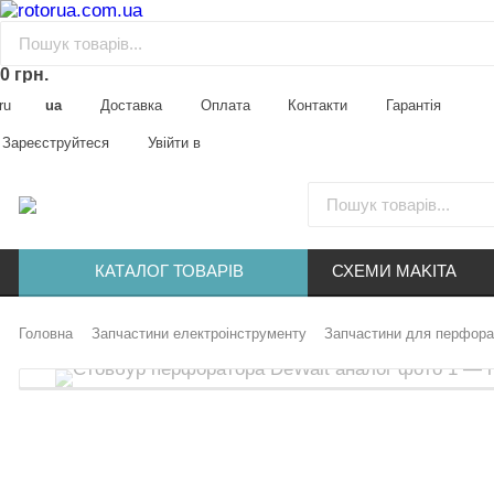
0 грн.
ru
ua
Доставка
Оплата
Контакти
Гарантія
Зареєструйтеся
Увійти в
КАТАЛОГ ТОВАРІВ
СХЕМИ MAKITA
Головна
Запчастини електроінструменту
Запчастини для перфора