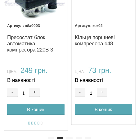
пба0003
кок02
Пресостат блок
Кільця поршневі
автоматика
компресора d48
компресора 220В 3
виходи
249 грн.
73 грн.
ЦІНА:
ЦІНА:
В наявності
В наявності
-
+
-
+
В кошик
В кошик